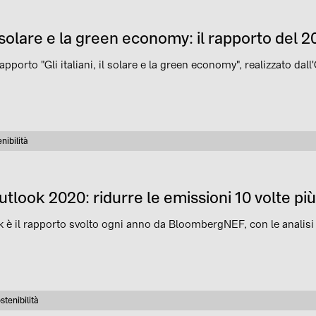
 il solare e la green economy: il rapporto del 
apporto "Gli italiani, il solare e la green economy", realizzato d
nibilità
goria
look 2020: ridurre le emissioni 10 volte p
 è il rapporto svolto ogni anno da BloombergNEF, con le analisi d
stenibilità
tegoria