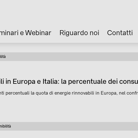
minari e Webinar
Riguardo noi
Contatti
lità
a
li in Europa e Italia: la percentuale dei cons
 percentuali la quota di energie rinnovabili in Europa, nel confro
ibilità
oria