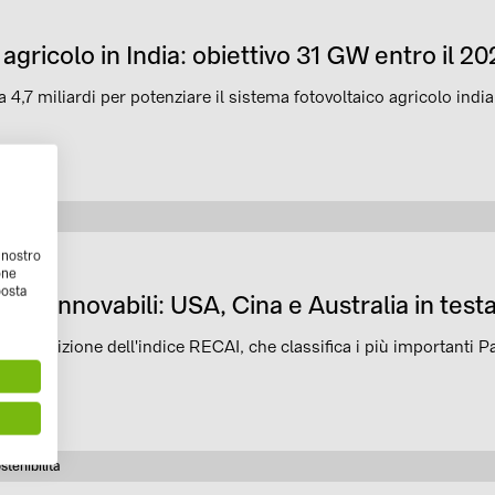
 agricolo in India: obiettivo 31 GW entro il 
 4,7 miliardi per potenziare il sistema fotovoltaico agricolo 
ilità
ia
l nostro
one
posta
lle rinnovabili: USA, Cina e Australia in test
ova edizione dell'indice RECAI, che classifica i più importanti Pae
stenibilità
tegoria