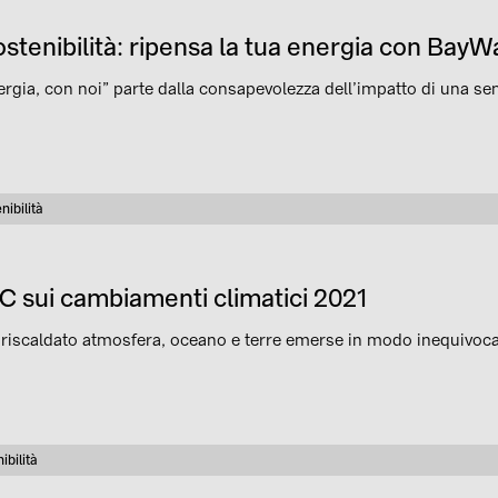
ostenibilità: ripensa la tua energia con BayWa
ergia, con noi” parte dalla consapevolezza dell’impatto di una s
nibilità
oria
CC sui cambiamenti climatici 2021
riscaldato atmosfera, oceano e terre emerse in modo inequivocabi
ibilità
oria