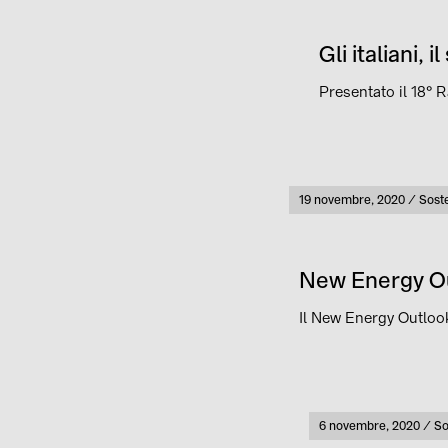
Gli italiani,
Presentato il 18° R
Pubblicato
19 novembre, 2020
Soste
Cate
New Energy Out
Il New Energy Outlook
Pubblicato
6 novembre, 2020
So
Ca