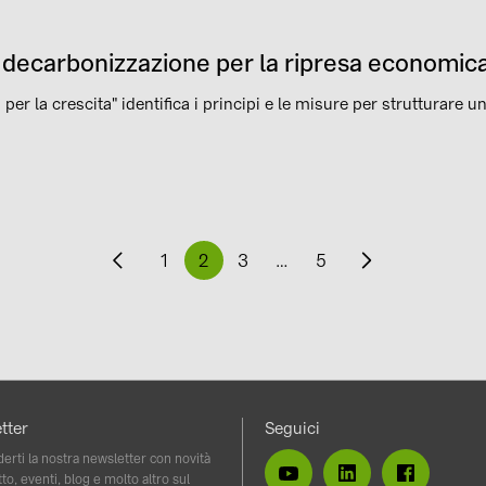
la decarbonizzazione per la ripresa economic
 per la crescita" identifica i principi e le misure per strutturare 
1
2
3
…
5
tter
Seguici
erti la nostra newsletter con novità
to, eventi, blog e molto altro sul