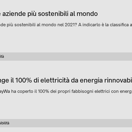
e aziende più sostenibili al mondo
nde più sostenibili al mondo nel 2021? A indicarlo è la classifica
ità
e il 100% di elettricità da energia rinnovabi
yWa ha coperto il 100% dei propri fabbisogni elettrici con energi
bilità
ria