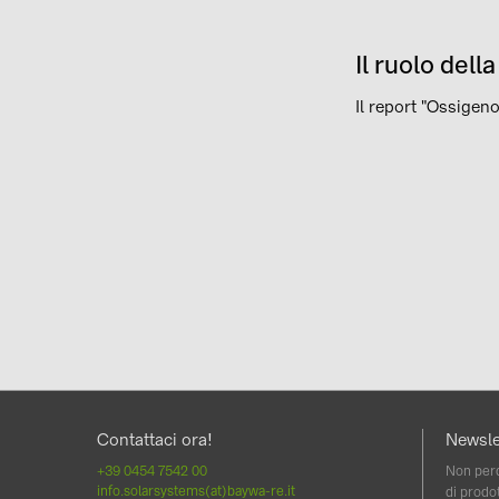
Il ruolo del
Il report "Ossigeno
Contattaci ora!
Newsle
+39 0454 7542 00
Non perd
info.solarsystems(at)baywa-re.it
di prodot