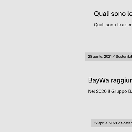
Quali sono l
Quali sono le azie
Pubblicato
28 aprile, 2021
Sostenibil
Categoria
BayWa raggiung
Nel 2020 il Gruppo Ba
Pubblicato
12 aprile, 2021
Sosteni
Catego