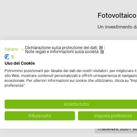
Fotovoltaico
Un investimento da
Dichiarazione sulla protezione dei dati
|
italiano
Note legali e informazioni sulla società
Pubblicato
11 gennaio, 2021
Sostenib
Categor
Uso dei Cookie
Potremmo posizionarli per l'analisi dei dati dei nostri visitatori, per migliorare i
sito Web, mostrare contenuti personalizzati e offrirti un'esperienza di navigazi
eccezionale. Per ulteriori informazioni sui cookie che utilizziamo, clicca su "Im
Investimenti ne
preferenze”
EY ha pubblicato la nu
Accetta tutto
Rifiuta tutto
Imposta preferenze
Pubblicato
11 dicembre, 2020
So
Ca