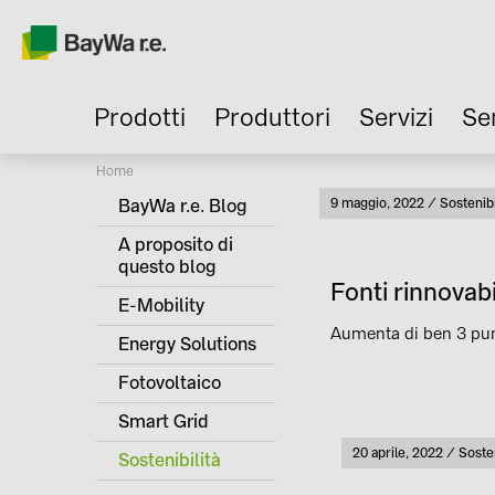
Prodotti
Produttori
Servizi
Se
Current:
Home
BayWa r.e. Blog
Pubblicato
9 maggio, 2022
Sostenibi
Categori
A proposito di
questo blog
Fonti rinnovabi
E-Mobility
Aumenta di ben 3 punti
Energy Solutions
Fotovoltaico
Smart Grid
Pubblicato
20 aprile, 2022
Sosten
Categ
Sostenibilità