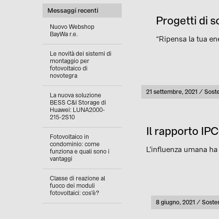
Messaggi recenti
Progetti di s
Nuovo Webshop
BayWa r.e.
“Ripensa la tua en
Le novità dei sistemi di
montaggio per
fotovoltaico di
novotegra
Pubblicato
21 settembre, 2021
Soste
Categ
La nuova soluzione
BESS C&I Storage di
Huawei: LUNA2000-
215-2S10
Il rapporto IP
Fotovoltaico in
condominio: come
L'influenza umana ha 
funziona e quali sono i
vantaggi
Classe di reazione al
fuoco dei moduli
fotovoltaici: cos'è?
Pubblicato
8 giugno, 2021
Sosten
Categ