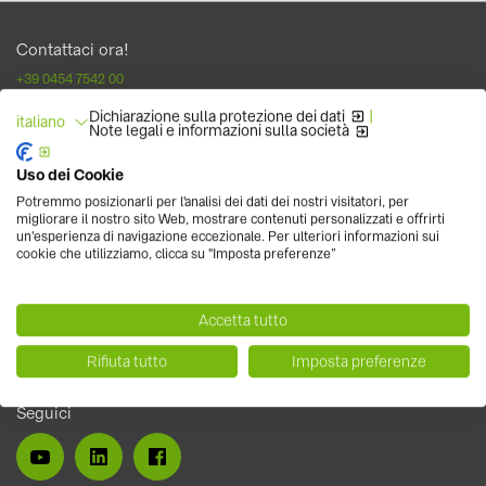
Contattaci ora!
+39 0454 7542 00
info.solarsystems(at)baywa-re.it
Dichiarazione sulla protezione dei dati
|
italiano
Note legali e informazioni sulla società
Newsletter
Uso dei Cookie
Non perderti la nostra newsletter con novità di prodotto, eventi, blog e
Potremmo posizionarli per l'analisi dei dati dei nostri visitatori, per
molto altro sul fotovoltaic
migliorare il nostro sito Web, mostrare contenuti personalizzati e offrirti
un'esperienza di navigazione eccezionale. Per ulteriori informazioni sui
cookie che utilizziamo, clicca su "Imposta preferenze”
Accetta tutto
Rifiuta tutto
Imposta preferenze
Seguici