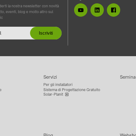
erti la nostra newsletter con novità
to, eventi, blog e molto altro sul
ic
Servizi
Semina
Per gli installatori
e
Sistema di Progettazione Gratuito
Solar-Planit
Blog
Websh