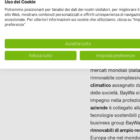
Uso dei Cookie
target. Va ricordato, in
Potremmo posizionarli per l'analisi dei dati dei nostri visitatori, per migliorare i
sito Web, mostrare contenuti personalizzati e offrirti un'esperienza di navigazi
riduzione del 40% 
eccezionale. Per ulteriori informazioni sui cookie che utilizziamo, clicca su "Im
preferenze”
neutralità climatic
I progetti di s
Accetta tutto
Nel 2019 BayWa si è uni
Rifiuta tutto
Imposta preferenze
transizione energetic
mercati mondiali (dalla
rinnovabile complessiv
climatico
assegnato dal
delle società, BayWa si
impegno nella protezio
aziende
è collegato all
tecnologie sostenibili p
business group BayWa A
rinnovabili di ampio re
Europa che nel mondo. T