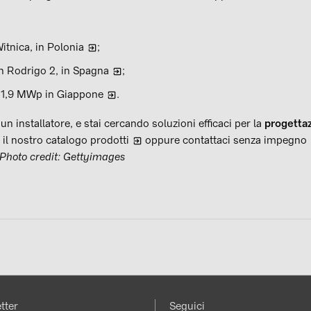
Witnica, in Polonia
;
 Rodrigo 2, in Spagna
;
 11,9 MWp in Giappone
.
un installatore, e stai cercando soluzioni efficaci per la
progettaz
i il nostro
catalogo prodotti
oppure
contattaci senza impegno
Photo credit: Gettyimages
vidi
tter
Seguici