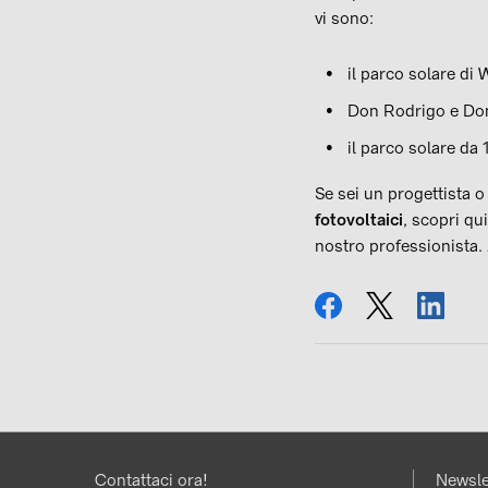
vi sono:
il parco solare di 
Don Rodrigo e Don
il parco solare da
Se sei un progettista o 
fotovoltaici
, scopri qu
nostro professionista.
condividi
tweet
condi
Contattaci ora!
Newsle