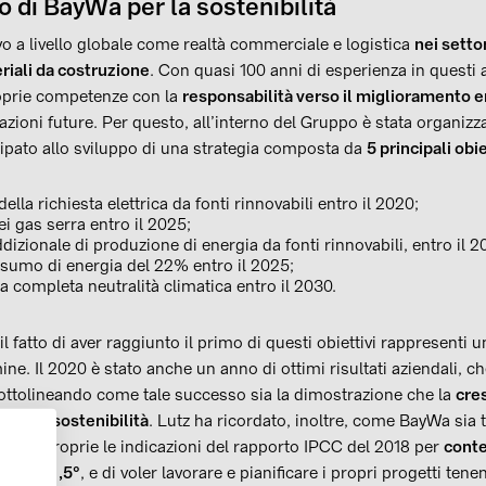
o di BayWa per la sostenibilità
vo a livello globale come realtà commerciale e logistica
nei settor
riali da costruzione
. Con quasi 100 anni di esperienza in questi a
roprie competenze con la
responsabilità verso il miglioramento 
razioni future. Per questo, all’interno del Gruppo è stata organi
cipato allo sviluppo di una strategia composta da
5 principali obie
lla richiesta elettrica da fonti rinnovabili entro il 2020;
i gas serra entro il 2025;
dizionale di produzione di energia da fonti rinnovabili, entro il 2
sumo di energia del 22% entro il 2025;
 completa neutralità climatica entro il 2030.
 fatto di aver raggiunto il primo di questi obiettivi rappresenti
mine. Il 2020 è stato anche un anno di ottimi risultati aziendali, c
ttolineando come tale successo sia la dimostrazione che la
cre
con la sostenibilità
. Lutz ha ricordato, inoltre, come BayWa sia t
 fatto proprie le indicazioni del rapporto IPCC del 2018 per
conte
ale a +1,5°
, e di voler lavorare e pianificare i propri progetti te