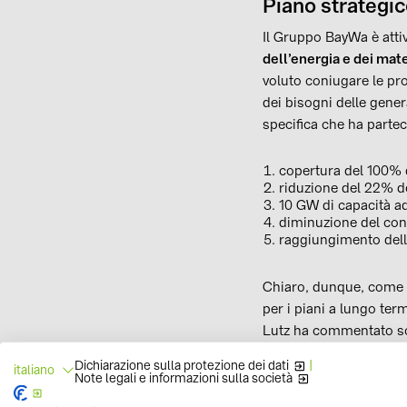
Piano strategic
Il Gruppo BayWa è atti
dell’energia e dei mate
voluto coniugare le p
dei bisogni delle gene
specifica che ha parte
copertura del 100% de
riduzione del 22% de
10 GW di capacità ad
diminuzione del con
raggiungimento della
Chiaro, dunque, come il
per i piani a lungo ter
Lutz ha commentato so
vada in contraddizione 
Dichiarazione sulla protezione dei dati
|
italiano
mondiali finora ad aver
Note legali e informazioni sulla società
surriscaldamento glob