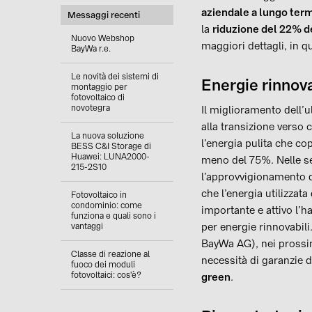
aziendale a lungo ter
Messaggi recenti
la
riduzione del 22% de
Nuovo Webshop
maggiori dettagli, in q
BayWa r.e.
Le novità dei sistemi di
Energie rinnov
montaggio per
fotovoltaico di
novotegra
Il miglioramento dell’u
alla transizione verso c
La nuova soluzione
l’energia pulita che cop
BESS C&I Storage di
Huawei: LUNA2000-
meno del 75%. Nelle s
215-2S10
l’approvvigionamento d
che l’energia utilizzat
Fotovoltaico in
condominio: come
importante e attivo l’
funziona e quali sono i
per energie rinnovabil
vantaggi
BayWa AG), nei prossimi
Classe di reazione al
necessità di garanzie 
fuoco dei moduli
fotovoltaici: cos'è?
green
.