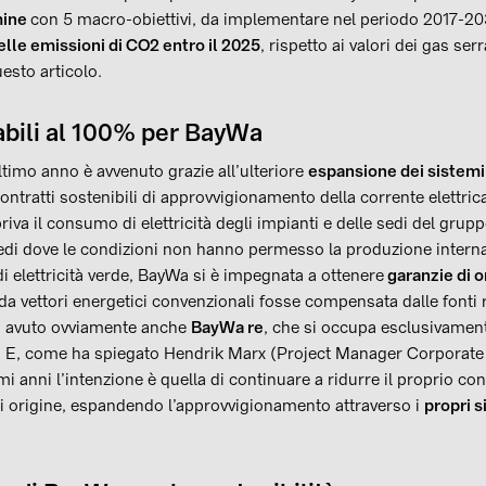
mine
con 5 macro-obiettivi, da implementare nel periodo 2017-2030
lle emissioni di CO2 entro il 2025
, rispetto ai valori dei gas se
uesto articolo.
abili al 100% per BayWa
ltimo anno è avvenuto grazie all’ulteriore
espansione dei sistemi 
ontratti sostenibili di approvvigionamento della corrente elettrica.
riva il consumo di elettricità degli impianti e delle sedi del grup
edi dove le condizioni non hanno permesso la produzione intern
i elettricità verde, BayWa si è impegnata a ottenere
garanzie di o
a da vettori energetici convenzionali fosse compensata dalle fonti 
ha avuto ovviamente anche
BayWa re
, che si occupa esclusivament
i. E, come ha spiegato Hendrik Marx (Project Manager Corporate 
 anni l’intenzione è quella di continuare a ridurre il proprio co
di origine, espandendo l’approvvigionamento attraverso i
propri s