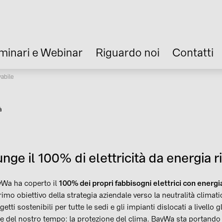
minari e Webinar
Riguardo noi
Contatti
vabile
à
ge il 100% di elettricità da energia r
yWa ha coperto il
100% dei propri fabbisogni elettrici con energi
mo obiettivo della strategia aziendale verso la neutralità climatica
tti sostenibili per tutte le sedi e gli impianti dislocati a livello g
de del nostro tempo: la protezione del clima. BayWa sta portando