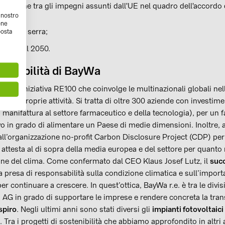
oltre, che tra gli impegni assunti dall'UE nel quadro dell'accordo 
l nostro
one
dei gas serra;
posta
a entro il 2050.
ostenibilità di BayWa
ta all’iniziativa RE100 che coinvolge le multinazionali globali nell
a
delle proprie attività. Si tratta di oltre 300 aziende con investimen
 manifattura al settore farmaceutico e della tecnologia), per un 
o in grado di alimentare un Paese di medie dimensioni. Inoltre, a
l’organizzazione no-profit Carbon Disclosure Project (CDP) per
 attesta al di sopra della media europea e del settore per quanto 
ne del clima. Come confermato dal CEO Klaus Josef Lutz, il
succ
a presa di responsabilità sulla condizione climatica e sull’impor
er continuare a crescere. In quest’ottica, BayWa r.e. è tra le divis
G in grado di supportare le imprese e rendere concreta la tran
spiro
. Negli ultimi anni sono stati diversi gli
impianti fotovoltaici 
ra i progetti di sostenibilità che abbiamo approfondito in altri a