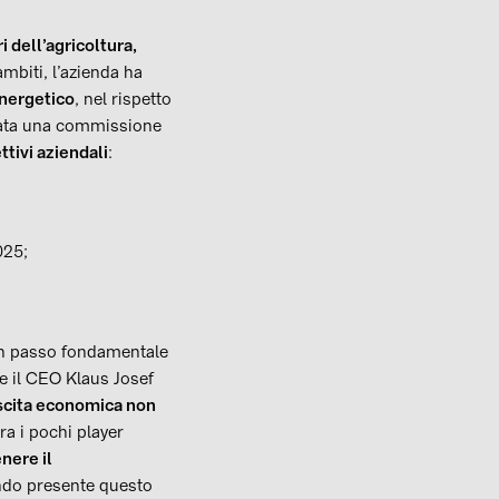
i dell’agricoltura,
mbiti, l’azienda ha
energetico
, nel rispetto
zzata una commissione
ttivi aziendali
:
025;
 un passo fondamentale
he il CEO Klaus Josef
scita economica non
ra i pochi player
nere il
nendo presente questo