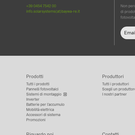
+39 0454 7542 00
Non perd
info.solarsystems(at)baywa-re.it
di prodot
fotovolta
Prodotti
Produttori
Tutti i prodotti
Tutti i produttori
Pannelli fotovoltaici
Scegli un produttor
Sistemi di montaggio
I nostri partner
Inverter
Batterie per l’accumulo
Mobilità elettrica
Accessori di sistema
Promozioni
Riguardo noi
Contatti