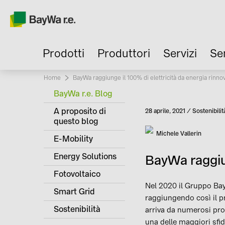
Prodotti
Produttori
Servizi
Se
Home
Current:
BayWa raggiunge il 100% di elettricità da energia rinno
BayWa r.e. Blog
A proposito di
Pubblicato
28 aprile, 2021
Sostenibilit
Categoria
questo blog
Autore
Michele Vallerin
E-Mobility
Energy Solutions
BayWa raggiun
Fotovoltaico
Nel 2020 il Gruppo Ba
Smart Grid
raggiungendo così il pri
Sostenibilità
arriva da numerosi proge
una delle maggiori sfi