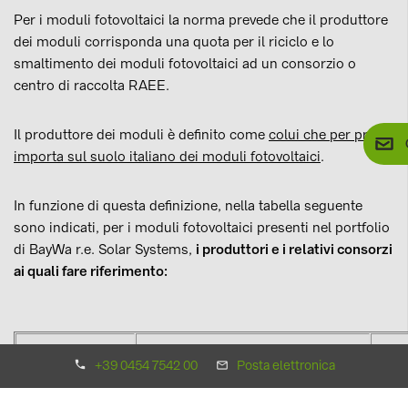
Per i moduli fotovoltaici la norma prevede che il produttore
dei moduli corrisponda una quota per il riciclo e lo
smaltimento dei moduli fotovoltaici ad un consorzio o
centro di raccolta RAEE.
Il produttore dei moduli è definito come
colui che per primo
importa sul suolo italiano dei moduli fotovoltaici
.
In funzione di questa definizione, nella tabella seguente
sono indicati, per i moduli fotovoltaici presenti nel portfolio
di BayWa r.e. Solar Systems,
i produttori e i relativi consorzi
ai quali fare riferimento:
Brand moduli
Produttore ai fini dei RAEE
Con
+39 0454 7542 00
Posta elettronica
Hyundai
BayWa r.e. Solar Systems S.r.l.
EC