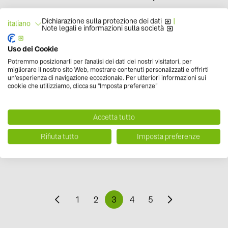
Il documento "Fonti rinnovabili in Italia e in Europa" del GSE 
Dichiarazione sulla protezione dei dati
|
italiano
Note legali e informazioni sulla società
Uso dei Cookie
Potremmo posizionarli per l'analisi dei dati dei nostri visitatori, per
Pubblicato
25 marzo, 2020
Sostenibilità
migliorare il nostro sito Web, mostrare contenuti personalizzati e offrirti
Categoria
un'esperienza di navigazione eccezionale. Per ulteriori informazioni sui
cookie che utilizziamo, clicca su "Imposta preferenze”
Progetti green: l'obiettivo carbon negative di Micro
Accetta tutto
Tra le grandi realtà che stanno cominciando a investire conc
Rifiuta tutto
Imposta preferenze
1
2
3
4
5