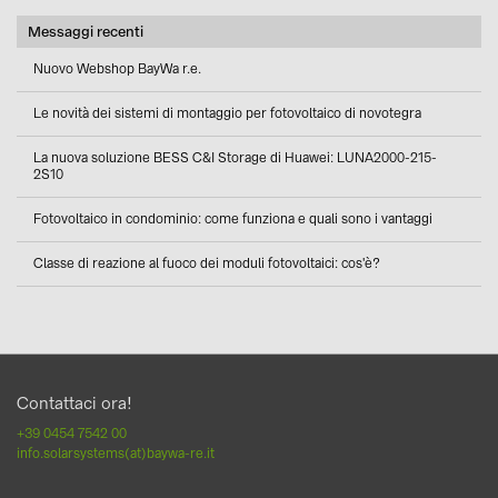
Messaggi recenti
Nuovo Webshop BayWa r.e.
Le novità dei sistemi di montaggio per fotovoltaico di novotegra
La nuova soluzione BESS C&I Storage di Huawei: LUNA2000-215-
2S10
Fotovoltaico in condominio: come funziona e quali sono i vantaggi
Classe di reazione al fuoco dei moduli fotovoltaici: cos'è?
Contattaci ora!
+39 0454 7542 00
info.solarsystems(at)baywa-re.it