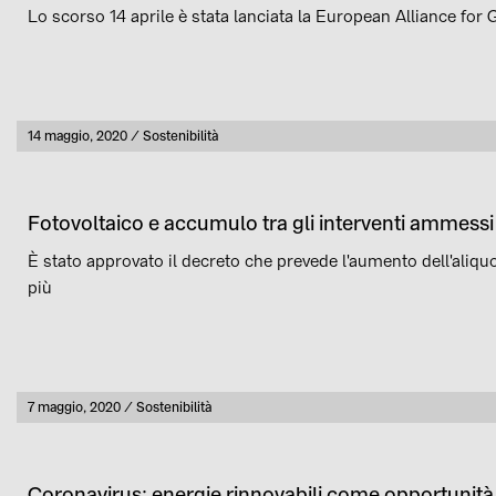
Lo scorso 14 aprile è stata lanciata la European Alliance for 
Pubblicato
14 maggio, 2020
Sostenibilità
Categoria
Fotovoltaico e accumulo tra gli interventi ammess
È stato approvato il decreto che prevede l'aumento dell'aliquota
più
Pubblicato
7 maggio, 2020
Sostenibilità
Categoria
Coronavirus: energie rinnovabili come opportunità 