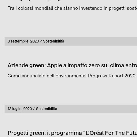
Tra i colossi mondiali che stanno investendo in progetti soste
Pubblicato
3 settembre, 2020
Sostenibilità
Categoria
Aziende green: Apple a impatto zero sul clima entr
Come annunciato nell'Environmental Progress Report 2020 l'a
Pubblicato
13 luglio, 2020
Sostenibilità
Categoria
Progetti green: il programma “L’Oréal For The Fut