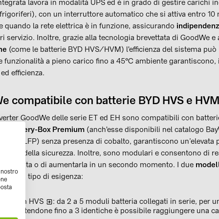
tegrata lavora in modalità UPS ed è in grado di gestire carichi i
frigoriferi), con un interruttore automatico che si attiva entro 10
e quando la rete elettrica è in funzione, assicurando
indipendenz
i servizio. Inoltre, grazie alla tecnologia brevettata di GoodWe e 
ne
(come le batterie BYD HVS/HVM) l'efficienza del sistema può 
 funzionalità a pieno carico fino a 45°C ambiente garantiscono,
 ed efficienza.
e compatibile con batterie BYD HVS e HV
nverter GoodWe delle serie ET ed EH sono compatibili con batterie
YD Battery-Box Premium
(anch'esse disponibili nel catalogo BayW
osfato
(LFP) senza presenza di cobalto, garantiscono un’elevata 
 massimo della sicurezza. Inoltre, sono modulari e consentono di re
desiderata o di aumentarla in un secondo momento. I due
model
l nostro
re ogni tipo di esigenza:
one
posta
Premium HVS
: da 2 a 5 moduli batteria collegati in serie, per
. Connettendone fino a 3 identiche è possibile raggiungere una c