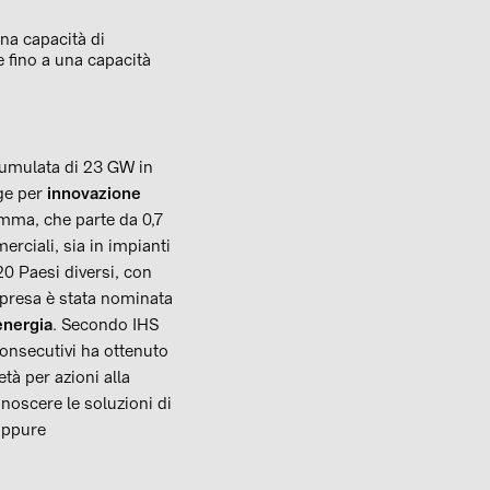
una capacità di
 fino a una capacità
cumulata di 23 GW in
nge per
innovazione
amma, che parte da 0,7
erciali, sia in impianti
20 Paesi diversi, con
mpresa è stata nominata
energia
. Secondo IHS
 consecutivi ha ottenuto
tà per azioni alla
noscere le soluzioni di
oppure