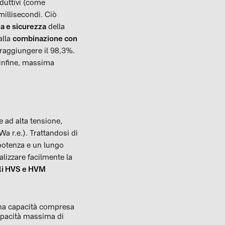
nduttivi (come
 millisecondi. Ciò
a e sicurezza
della
alla
combinazione con
raggiungere il 98,3%.
 infine, massima
M
 ad alta tensione,
a r.e.). Trattandosi di
potenza e un lungo
alizzare facilmente la
li HVS e HVM
 una capacità compresa
apacità massima di