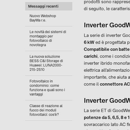
prodotti sono rappresen
Messaggi recenti
di seguito, le caratteri
Nuovo Webshop
BayWa r.e.
Inverter Good
Le novità dei sistemi di
La serie di
inverter G
montaggio per
fotovoltaico di
6 kW
ed è progettata p
novotegra
Compatibile con batter
carichi
, come i condizi
La nuova soluzione
BESS C&I Storage di
inverter ibrido monofa
Huawei: LUNA2000-
elettrica all'alimentazi
215-2S10
importante, che aiuta a
Fotovoltaico in
come il
connettore AC
condominio: come
funziona e quali sono i
vantaggi
Inverter GoodW
Classe di reazione al
La
serie ET di GoodWe
fuoco dei moduli
fotovoltaici: cos'è?
potenze da 5, 6,5, 8 e
sovraccarico lato AC f