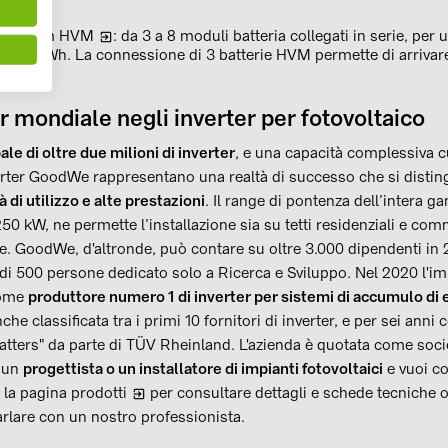
 Premium HVM
: da 3 a 8 moduli batteria collegati in serie, per 
 22,1 kWh. La connessione di 3 batterie HVM permette di arrivare
kWh.
mondiale negli inverter per fotovoltaico
ale di oltre due milioni di inverter
, e una capacità complessiva 
nverter GoodWe rappresentano una realtà di successo che si disti
 di utilizzo e alte prestazioni
. Il range di pontenza dell’intera g
50 kW, ne permette l’installazione sia su tetti residenziali e comm
cale. GoodWe, d'altronde, può contare su oltre 3.000 dipendenti in 
 di 500 persone dedicato solo a Ricerca e Sviluppo. Nel 2020 l'i
come
produttore numero 1 di inverter per sistemi di accumulo di 
e classificata tra i primi 10 fornitori di inverter, e per sei anni
Matters" da parte di TÜV Rheinland. L'azienda è quotata come socie
i un
progettista o un installatore di impianti fotovoltaici
e vuoi co
a la pagina prodotti
per consultare dettagli e schede tecniche 
rlare con un nostro professionista.