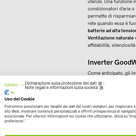
utenze. Una funzione in
condizionatori d'aria o 
permette di risparmiar
rete quando essa è fuor
batterie ad alta tensio
Ventilazione naturale
e
affidabilità, silenziosità
Inverter GoodW
Come anticipato, gli i
come ad esempio le
B
Dichiarazione sulla protezione dei dati
|
italiano
Note legali e informazioni sulla società
Batterie al litio ferro f
ciclo di vita, oltre al
Uso dei Cookie
capacità di accumulo 
Potremmo posizionarli per l'analisi dei dati dei nostri visitatori, per migliorare i
permettono di soddisfa
sito Web, mostrare contenuti personalizzati e offrirti un'esperienza di navigazi
eccezionale. Per ulteriori informazioni sui cookie che utilizziamo, clicca su "Im
preferenze”
BYD Battery-Box 
tra 5,1 e 12,8 kWh