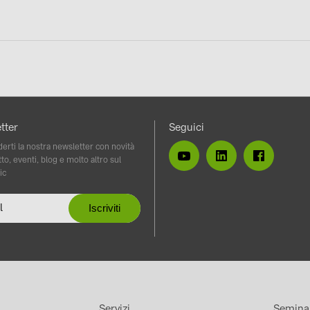
vidi
tter
Seguici
erti la nostra newsletter con novità
to, eventi, blog e molto altro sul
ic
Servizi
Semina