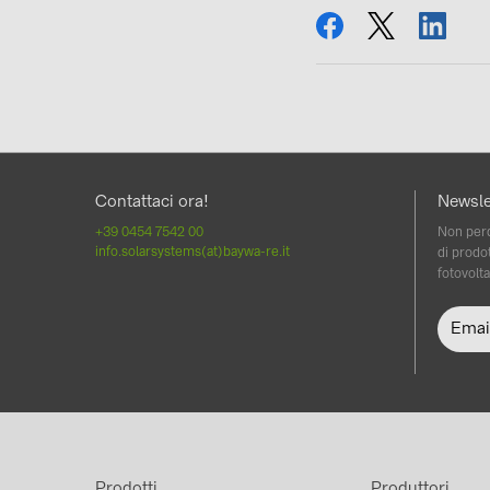
condividi
tweet
condi
Contattaci ora!
Newsle
+39 0454 7542 00
Non perd
info.solarsystems(at)baywa-re.it
di prodot
fotovolta
Prodotti
Produttori