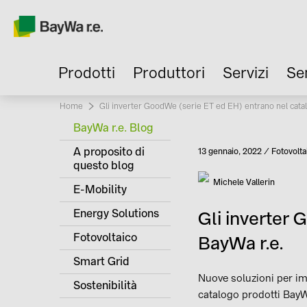
Prodotti
Produttori
Servizi
Se
Home
Current:
Gli inverter GoodWe (serie ET ed EH) entrano nel cata
BayWa r.e. Blog
A proposito di
Pubblicato
13 gennaio, 2022
Fotovolta
Categori
questo blog
Autore
Michele Vallerin
E-Mobility
Energy Solutions
Gli inverter
Fotovoltaico
BayWa r.e.
Smart Grid
Nuove soluzioni per im
Sostenibilità
catalogo prodotti BayWa 