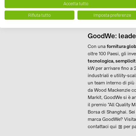
38,4 kWh;
Accetta tutto
BYD Battery-Box
Rifiuta tutto
Imposta preferenze
accumulo tra 8,3 e
massima di 66,2 
GoodWe: leader 
Con una
fornitura glob
oltre 100 Paesi, gli i
tecnologica, semplicità
kW per arrivare fino a 2
industriali e utility-s
un team interno di più
da Wood Mackenzie 
Markit, GoodWe si è anch
il premio "All Quality 
Borsa di Shanghai. Se
marca GoodWe?
Visit
contattaci qui
per pa