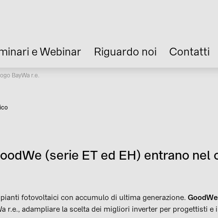
minari e Webinar
Riguardo noi
Contatti
logo BayWa r.e.
ico
a
 GoodWe (serie ET ed EH) entrano nel 
pianti fotovoltaici con accumulo di ultima generazione.
GoodWe
r.e., adampliare la scelta dei migliori inverter per progettisti e in