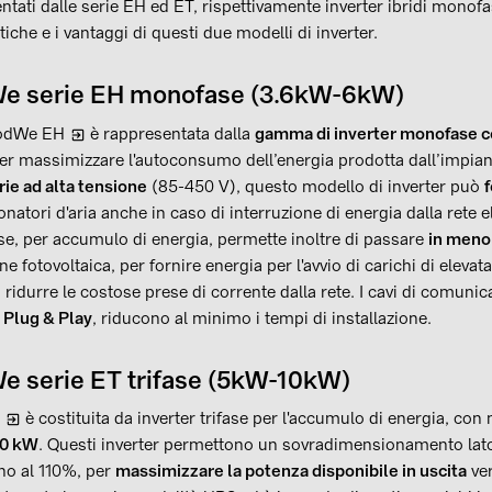
tati dalle serie EH ed ET, rispettivamente inverter ibridi monofa
stiche e i vantaggi di questi due modelli di inverter.
We serie EH monofase (3.6kW-6kW)
oodWe EH
è rappresentata dalla
gamma di inverter monofase c
er massimizzare l'autoconsumo dell’energia prodotta dall’impiant
ie ad alta tensione
(85-450 V), questo modello di inverter può
f
onatori d'aria anche in caso di interruzione di energia dalla rete e
se, per accumulo di energia, permette inoltre di passare
in meno 
one fotovoltaica, per fornire energia per l'avvio di carichi di eleva
 ridurre le costose prese di corrente dalla rete. I cavi di comunic
 Plug & Play
, riducono al minimo i tempi di installazione.
e serie ET trifase (5kW-10kW)
è costituita da inverter trifase per l'accumulo di energia, con 
 10 kW
. Questi inverter permettono un sovradimensionamento lato
ino al 110%, per
massimizzare la potenza disponibile in uscita
ver