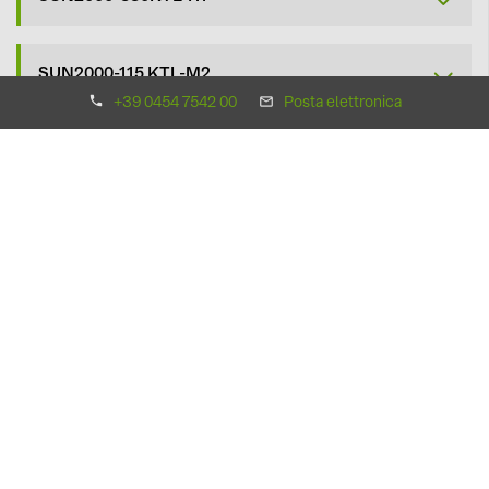
SUN2000-115 KTL-M2
+39 0454 7542 00
Posta elettronica
SUN2000-150K-MG0
SUN5000-150K-MG0
SUN2000-100KTL-M2
Batterie LUNA2000
Huawei all’interno del proprio portafoglio prodotti offre
delle soluzioni di accumulo che permettono agli utenti sia