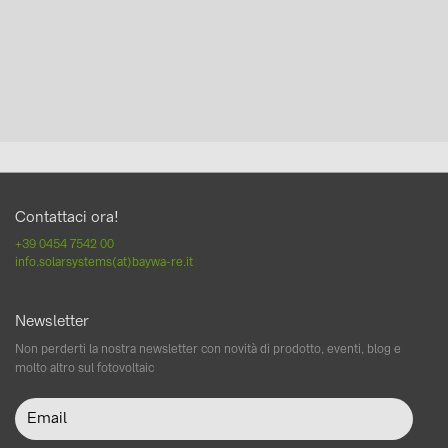
Contattaci ora!
+39 0454 7542 00
info.solarsystems(at)baywa-re.it
Newsletter
Non perderti la nostra newsletter con novità di prodotto, eventi, blog e
molto altro sul fotovoltaic