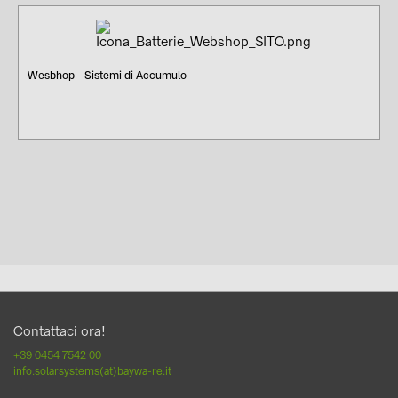
Wesbhop - Sistemi di Accumulo
Contattaci ora!
+39 0454 7542 00
info.solarsystems(at)baywa-re.it