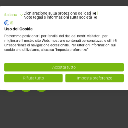
Newsletter
Dichiarazione sulla protezione dei dati
|
italiano
Non perderti la nostra newsletter con novità di prodotto, eventi, blog e
Note legali e informazioni sulla società
molto altro sul fotovoltaic
Uso dei Cookie
Potremmo posizionarli per l'analisi dei dati dei nostri visitatori, per
migliorare il nostro sito Web, mostrare contenuti personalizzati e offrirti
un'esperienza di navigazione eccezionale. Per ulteriori informazioni sui
cookie che utilizziamo, clicca su "Imposta preferenze”
Accetta tutto
Seguici
Rifiuta tutto
Imposta preferenze