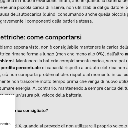
giarla in modo irreversibile. Infatti, anche quando la batteria dell
ene una piccola carica di riserva, non utilizzabile dal guidatore. S
causa dell'autoscarica (quindi consumando anche quella piccola p
 gravemente i componenti della batteria stessa.
lettriche: come comportarsi
iamo appena visto, non è consigliabile mantenere la carica della b
ettrica rimane ferma a lungo (men che meno allo 0%), dall'altro
a
oblemi.
Mantenere la batteria completamente carica, senza poi uti
perdita percentuale
di capacità rispetto a un'auto elettrica non
, ciò non comporta problematiche: rispetto al momento in cui es
iamente non trascorre molto tempo prima che venga di nuovo utiliz
nsumare energia. Al contrario, mantenendola sempre carica del t
causare un'usura più veloce della batteria.
lo di ricarica consigliato?
l nostro
te da Enel X, quando si prevede di non utilizzare il proprio veicol