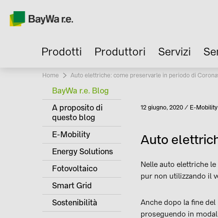
Prodotti
Produttori
Servizi
Se
Home
Current:
Auto elettriche: come preservarle in periodo di Corona
BayWa r.e. Blog
A proposito di
Pubblicato
12 giugno, 2020
E-Mobility
Categoria
questo blog
E-Mobility
Auto elettric
Energy Solutions
Nelle auto elettriche l
Fotovoltaico
pur non utilizzando il
Smart Grid
Sostenibilità
Anche dopo la fine del
proseguendo in modalit