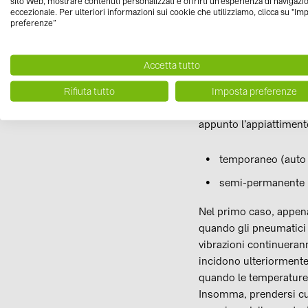
sito Web, mostrare contenuti personalizzati e offrirti un'esperienza di navigazi
prolungato (ad esempio
eccezionale. Per ulteriori informazioni sui cookie che utilizziamo, clicca su "Im
preferenze”
ovvero a una "distanza d
Auto elettriche
Accetta tutto
Infine, un consiglio che
Rifiuta tutto
Imposta preferenze
quando le vetture rim
appunto l’appiattiment
temporaneo (auto 
semi-permanente (
Nel primo caso, appena 
quando gli pneumatici 
vibrazioni continuerann
incidono ulteriormente s
quando le temperature 
Insomma, prendersi cur