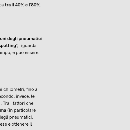
ica
tra il 40% e l'80%
,
oni degli pneumatici
 spotting
”, riguarda
tempo, e può essere:
i chilometri, fino a
condo, invece, le
Tra i fattori che
ima
(in particolare
egli pneumatici.
se e ottenere il