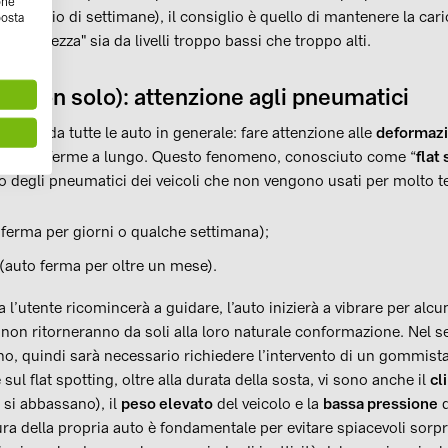
one
 un paio di settimane), il consiglio è quello di mantenere la car
posta
i sicurezza" sia da livelli troppo bassi che troppo alti.
 (e non solo): attenzione agli pneumatici
 riguarda tutte le auto in generale: fare attenzione alle
deformazi
angono ferme a lungo. Questo fenomeno, conosciuto come “
flat
o degli pneumatici dei veicoli che non vengono usati per molto 
ferma per giorni o qualche settimana);
auto ferma per oltre un mese).
l’utente ricomincerà a guidare, l’auto inizierà a vibrare per alcun
non ritorneranno da soli alla loro naturale conformazione. Nel se
o, quindi sarà necessario richiedere l’intervento di un gommista. 
ul flat spotting, oltre alla durata della sosta, vi sono anche il
cl
si abbassano), il
peso elevato
del veicolo e la
bassa pressione
d
a della propria auto è fondamentale per evitare spiacevoli sorpre