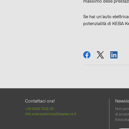
massimo delle prestazio
Se hai un’auto elettric
potenzialità di
KEBA Ke
condividi
tweet
condi
Contattaci ora!
Newsle
+39 0454 7542 00
Non perd
info.solarsystems(at)baywa-re.it
di prodot
fotovolta