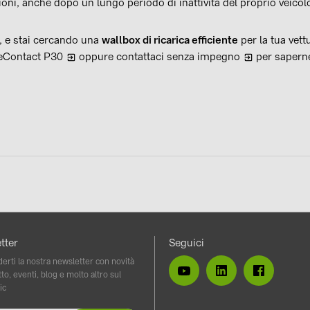
ni, anche dopo un lungo periodo di inattività del proprio veicol
a, e stai cercando una
wallbox di ricarica efficiente
per la tua vettu
Contact P30
oppure
contattaci senza impegno
per saperne
vidi
tter
Seguici
erti la nostra newsletter con novità
to, eventi, blog e molto altro sul
ic