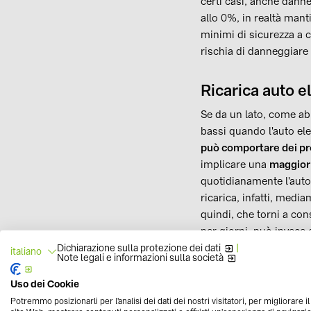
certi casi, anche danneg
allo 0%, in realtà manti
minimi di sicurezza a 
rischia di danneggiare
Ricarica auto e
Se da un lato, come abb
bassi quando l'auto el
può comportare dei pr
implicare una
maggior 
quotidianamente l'auto
ricarica, infatti, med
quindi, che torni a co
per giorni, può invece 
Dichiarazione sulla protezione dei dati
|
italiano
Note legali e informazioni sulla società
Dunque, qual è il
livel
Uso dei Cookie
Potremmo posizionarli per l'analisi dei dati dei nostri visitatori, per migliorare i
Nelle indicazioni forni