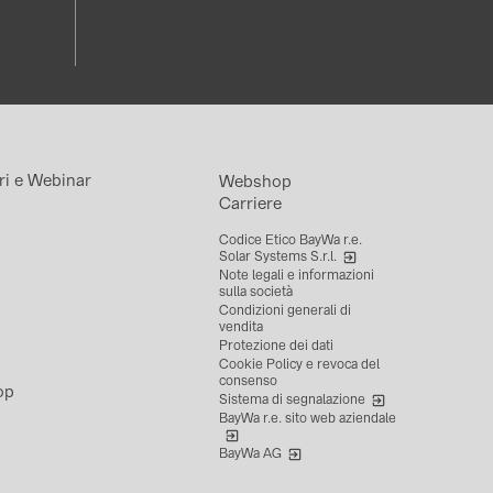
ri e Webinar
Webshop
Carriere
Codice Etico BayWa r.e.
Solar Systems S.r.l.
Note legali e informazioni
sulla società
Condizioni generali di
vendita
Protezione dei dati
Cookie Policy e revoca del
consenso
op
Sistema di segnalazione
BayWa r.e. sito web aziendale
BayWa AG