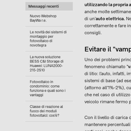
utilizzando la propria
Messaggi recenti
anche molte settimane,
Nuovo Webshop
di un'
auto elettrica.
Nel
BayWa r.e.
correttamente e fare i
Le novità dei sistemi di
consigli.
montaggio per
fotovoltaico di
novotegra
Evitare il "vamp
La nuova soluzione
Uno dei problemi princ
BESS C&I Storage di
Huawei: LUNA2000-
fenomeno chiamato "
v
215-2S10
di litio: l'auto, infatt
sistemi di base (ad ese
Fotovoltaico in
condominio: come
(attorno all'1%-2%), cu
funziona e quali sono i
che nel caso di utilizz
vantaggi
veicolo rimane fermo p
Classe di reazione al
fuoco dei moduli
fotovoltaici: cos'è?
Con il livello di caric
mantenere percentuali