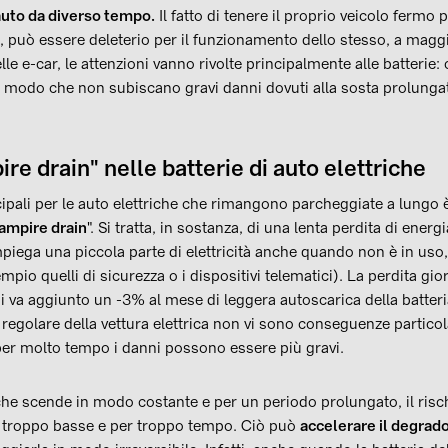
 auto da diverso tempo.
Il fatto di tenere il proprio veicolo fermo p
 può essere deleterio per il funzionamento dello stesso, a maggio
le e-car, le attenzioni vanno rivolte principalmente alle batterie
n modo che non subiscano gravi danni dovuti alla sosta prolunga
ire drain" nelle batterie di auto elettriche
ipali per le auto elettriche che rimangono parcheggiate a lungo 
ampire drain
". Si tratta, in sostanza, di una lenta perdita di energi
i, impiega una piccola parte di elettricità anche quando non è in us
mpio quelli di sicurezza o i dispositivi telematici). La perdita gi
i va aggiunto un -3% al mese di leggera autoscarica della batteria
o regolare della vettura elettrica non vi sono conseguenze particol
er molto tempo i danni possono essere più gravi.
a che scende in modo costante e per un periodo prolungato, il risch
 troppo basse e per troppo tempo. Ciò può
accelerare il degrado