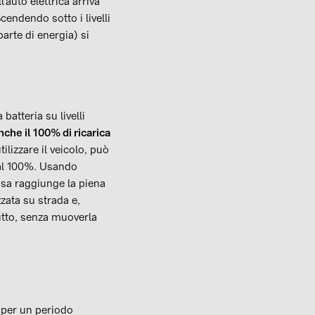
'auto elettrica arriva
cendendo sotto i livelli
arte di energia) si
atteria su livelli
nche il 100% di ricarica
lizzare il veicolo, può
 al 100%. Usando
sa raggiunge la piena
zata su strada e,
utto, senza muoverla
o per un periodo