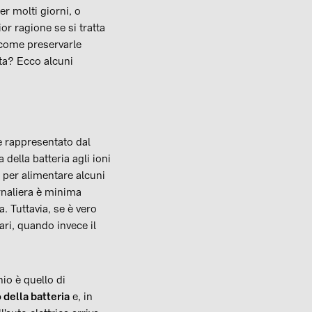
er molti giorni, o
r ragione se si tratta
: come preservarle
ta? Ecco alcuni
è rappresentato dal
a della batteria agli ioni
o, per alimentare alcuni
ornaliera è minima
. Tuttavia, se è vero
ari, quando invece il
io è quello di
 della batteria
e, in