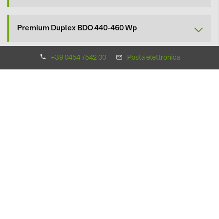
Premium Duplex BDO 440-460 Wp
+39 0454 7542 00
Posta elettronica
Tecnologia
BISOL utilizza moderne e sofisticate tecniche di produzione,
rispettando elevati standard qualitativi. La competenza e
l'esperienza dei suoi tecnici però è un componente
fondamentale che rendono l'azienda uno dei più avanzati
operatori nel mondo.
Tecnologia M10
La tecnologia delle celle
half-cut con 10 busbar thin-
wire
consentono di avere più efficienza, riducendo gli