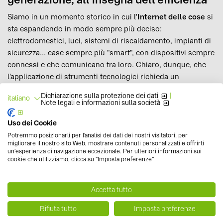
Siamo in un momento storico in cui l'
Internet delle cose
si
sta espandendo in modo sempre più deciso:
elettrodomestici, luci, sistemi di riscaldamento, impianti di
sicurezza... case sempre più "smart", con dispositivi sempre
connessi e che comunicano tra loro. Chiaro, dunque, che
l'applicazione di strumenti tecnologici richieda un
fabbisogno di energia elettrica importante
: ecco perché
Dichiarazione sulla protezione dei dati
|
italiano
queste celle fotovoltaiche di nuova generazione possono
Note legali e informazioni sulla società
rappresentare un aiuto concreto non solo per un utilizzo
Uso dei Cookie
efficace di questi dispositivi, ma anche per la stessa
Potremmo posizionarli per l'analisi dei dati dei nostri visitatori, per
diffusione di quest’ultimi. Le ricerche odierne sono più che
migliorare il nostro sito Web, mostrare contenuti personalizzati e offrirti
mai orientate verso un'
ottimizzazione dei consumi
, per
un'esperienza di navigazione eccezionale. Per ulteriori informazioni sui
cookie che utilizziamo, clicca su "Imposta preferenze”
produrre energia e, al tempo stesso, evitare il più possibile
di sprecarla: su questo tema, potrebbe interessarti anche
un altro articolo del nostro blog, sui
Accetta tutto
pannelli solari innovativi che si muovono in base al meteo
Rifiuta tutto
Imposta preferenze
. Sfruttare al meglio l'energia del sole è possibile già oggi, a