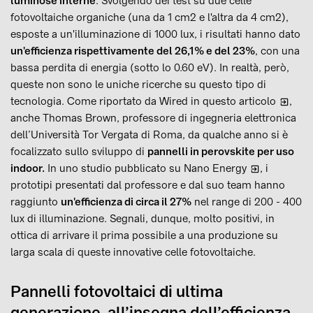
luminose interne
. Svolgendo dei test su due celle
fotovoltaiche organiche (una da 1 cm2 e l'altra da 4 cm2),
esposte a un'illuminazione di 1000 lux, i risultati hanno dato
un'efficienza rispettivamente del 26,1% e del 23%
, con una
bassa perdita di energia (sotto lo 0.60 eV). In realtà, però,
queste non sono le uniche ricerche su questo tipo di
tecnologia. Come riportato da
Wired in questo articolo
,
anche Thomas Brown, professore di ingegneria elettronica
dell’Università Tor Vergata di Roma, da qualche anno si è
focalizzato sullo sviluppo di
pannelli in perovskite per uso
indoor.
In uno studio pubblicato su
Nano Energy
, i
prototipi presentati dal professore e dal suo team hanno
raggiunto
un'efficienza di circa il 27%
nel range di 200 - 400
lux di illuminazione. Segnali, dunque, molto positivi, in
ottica di arrivare il prima possibile a una produzione su
larga scala di queste innovative celle fotovoltaiche.
Pannelli fotovoltaici di ultima
generazione, all’insegna dell’efficienza