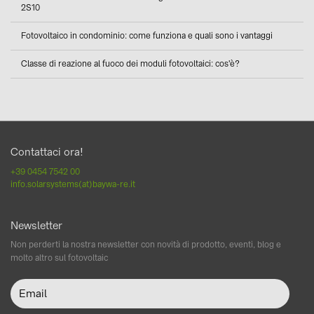
2S10
Fotovoltaico in condominio: come funziona e quali sono i vantaggi
Classe di reazione al fuoco dei moduli fotovoltaici: cos'è?
Contattaci ora!
+39 0454 7542 00
info.solarsystems(at)baywa-re.it
Newsletter
Non perderti la nostra newsletter con novità di prodotto, eventi, blog e
molto altro sul fotovoltaic