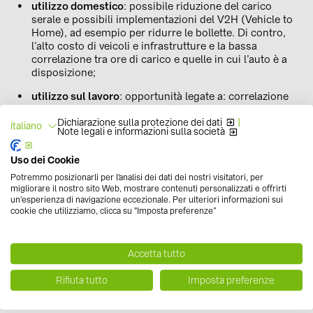
utilizzo domestico
: possibile riduzione del carico
serale e possibili implementazioni del V2H (Vehicle to
Home), ad esempio per ridurre le bollette. Di contro,
l’alto costo di veicoli e infrastrutture e la bassa
correlazione tra ore di carico e quelle in cui l’auto è a
disposizione;
utilizzo sul lavoro
: opportunità legate a: correlazione
tra ore di carico e disponibilità delle auto, elevato
Dichiarazione sulla protezione dei dati
|
numero di ore in cui la vettura è disponibile e servizi
italiano
Note legali e informazioni sulla società
energy e power intensive. Tra le barriere, però, l’elevato
costo che devono sostenere le imprese e l’eccessiva
Uso dei Cookie
concentrazione di immissione/prelievo di energia nella
stessa zona.
Potremmo posizionarli per l'analisi dei dati dei nostri visitatori, per
migliorare il nostro sito Web, mostrare contenuti personalizzati e offrirti
utilizzo in luogo pubblico
: vi sono buone possibilità di
un'esperienza di navigazione eccezionale. Per ulteriori informazioni sui
cookie che utilizziamo, clicca su "Imposta preferenze”
servizi energy e power intensive in caso di soste
lunghe, ma le problematiche maggiori sono legate, in
realtà, proprio alle ridotte disponibilità orarie e del
cliente.Altre barriere che coinvolgono tutti i tipi di
Accetta tutto
utilizzo riguardano:
Rifiuta tutto
Imposta preferenze
possibilità che un uso maggiore possa incidere sulla
vita utile delle batterie;