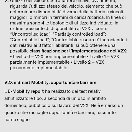
Utilizzo del veicolo. Altro fattore chiave, ovviamente,
riguarda l’utilizzo stesso del veicolo, elemento che può
determinare disponibilità diverse della batteria e vincoli
maggiori o minori in termini di carica/scarica. In linea di
massima sono 4 le tipologie di utilizzo individuate. In
ordine crescente di disponibilità al V2X vi sono:
“Uncontrolled load”; “Partially controlled load”;
“Controllable load”; “Controllable resource”.Incrociando i
dati relativi ai 3 fattori abilitanti, si può ottenere una
possibile
classificazione per l’implementazione del V2X
:
• Livello 0 – V2X non implementabile • Livello 1 – V2X
parzialmente implementabile • Livello 2 – V2X
pienamente implementabile
V2X e Smart Mobility: opportunità e barriere
L’
E-Mobility report
ha realizzato dei test relativi
all’utilizzatore tipo, a seconda di un uso in ambito
domestico, pubblico o sul lavoro del V2X. Ne è emerso un
quadro che raccoglie opportunità e barriere, riassunto
come segue: