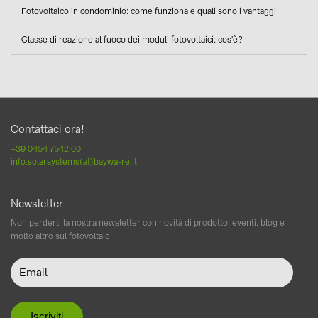
Fotovoltaico in condominio: come funziona e quali sono i vantaggi
Classe di reazione al fuoco dei moduli fotovoltaici: cos'è?
Contattaci ora!
+39 0454 7542 00
info.solarsystems(at)baywa-re.it
Newsletter
Non perderti la nostra newsletter con novità di prodotto, eventi, blog e
molto altro sul fotovoltaic