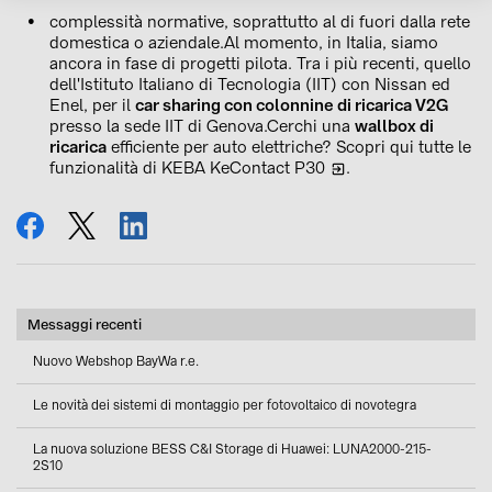
complessità normative, soprattutto al di fuori dalla rete
domestica o aziendale.Al momento, in Italia, siamo
ancora in fase di progetti pilota. Tra i più recenti, quello
dell'Istituto Italiano di Tecnologia (IIT) con Nissan ed
Enel, per il
car sharing con colonnine di ricarica V2G
presso la sede IIT di Genova.Cerchi una
wallbox di
ricarica
efficiente per auto elettriche? Scopri qui tutte le
funzionalità di
KEBA KeContact P30
.
condividi
tweet
condividi
Messaggi recenti
Nuovo Webshop BayWa r.e.
Le novità dei sistemi di montaggio per fotovoltaico di novotegra
La nuova soluzione BESS C&I Storage di Huawei: LUNA2000-215-
2S10