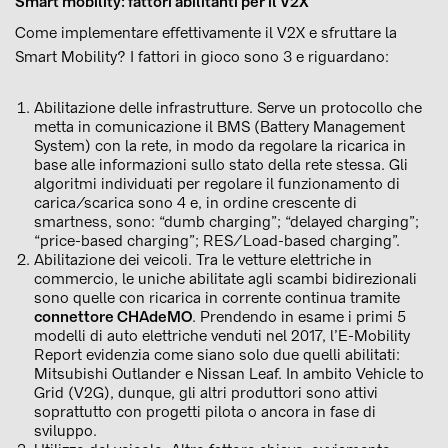
Smart mobility: fattori abilitanti per il V2X
Come implementare effettivamente il V2X e sfruttare la
Smart Mobility? I fattori in gioco sono 3 e riguardano:
Abilitazione delle infrastrutture. Serve un protocollo che
metta in comunicazione il BMS (Battery Management
System) con la rete, in modo da regolare la ricarica in
base alle informazioni sullo stato della rete stessa. Gli
algoritmi individuati per regolare il funzionamento di
carica/scarica sono 4 e, in ordine crescente di
smartness, sono: “dumb charging”; “delayed charging”;
“price-based charging”; RES/Load-based charging”.
Abilitazione dei veicoli. Tra le vetture elettriche in
commercio, le uniche abilitate agli scambi bidirezionali
sono quelle con ricarica in corrente continua tramite
connettore CHAdeMO
. Prendendo in esame i primi 5
modelli di auto elettriche venduti nel 2017, l’E-Mobility
Report evidenzia come siano solo due quelli abilitati:
Mitsubishi Outlander e Nissan Leaf. In ambito Vehicle to
Grid (V2G), dunque, gli altri produttori sono attivi
soprattutto con progetti pilota o ancora in fase di
sviluppo.