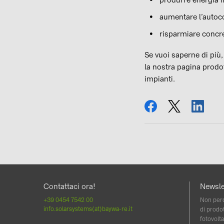
aumentare l’autoc
risparmiare concre
Se vuoi saperne di più,
la nostra pagina prodot
impianti.
condividi
tweet
condi
Contattaci ora!
Newsle
+39 0454 7542 00
Non perd
info.solarsystems(at)baywa-re.it
di prodot
fotovolta