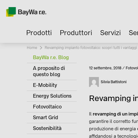
Prodotti
Produttori
Servizi
Se
Home
Current:
Revamping impianto fotovoltaico: scopri tutti i vantaggi
BayWa r.e. Blog
A proposito di
Pubblicato
12 settembre, 2018
Fotovol
Catego
questo blog
Autore
Silvia Battistoni
E-Mobility
Energy Solutions
Revamping imp
Fotovoltaico
Il
revamping di un impi
Smart Grid
garantire il corretto fu
Sostenibilità
produzione di energia el
affidandosi a tecnolog