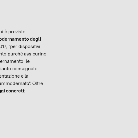
ui è previsto
dernamento degli
17, "per dispositivi,
nto purché assicurino
dernamento, le
impianto consegnato
entazione e la
ammodernato". Oltre
gi concreti
: