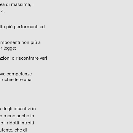
inea di massima, i
 4:
olto più performanti ed
 componenti non più a
r legge;
azioni o riscontrare veri
uove competenze
o richiedere una
degli incentivi in
lto meno anche in
 ridotti introiti
utente, che di