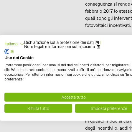
conseguenza si rende c
febbraio 2017 lo stess
quali sono gli interve
fotovoltaici incentivati,
spostamento dell'
Dichiarazione sulla protezione dei dati
|
italiano
Note legali e informazioni sulla società
spostamento dei c
Uso dei Cookie
sostituzione dei c
Potremmo posizionarli per l'analisi dei dati dei nostri visitatori, per migliorare i
sito Web, mostrare contenuti personalizzati e offrirti un'esperienza di navigazi
rimozione dei modu
eccezionale. Per ulteriori informazioni sui cookie che utilizziamo, clicca su "Im
nominale dell'impi
preferenze”
modifica edilizia a
variazioni della co
Accetta tutto
modifiche del punt
Rifiuta tutto
Imposta preferenze
Per ogni tipologia di i
in questo modo si cert
degli incentivi o, addi