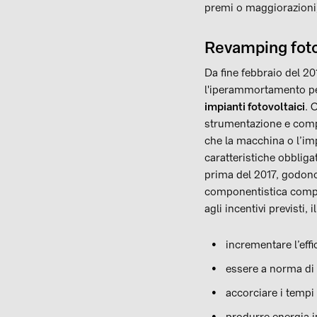
premi o maggiorazioni
Revamping fotov
Da fine febbraio del 20
l'iperammortamento per 
impianti fotovoltaici
. 
strumentazione e comp
che la macchina o l’i
caratteristiche obbliga
prima del 2017, godono d
componentistica compr
agli incentivi previsti,
incrementare l’effi
essere a norma di 
accorciare i tempi 
produrre energia i