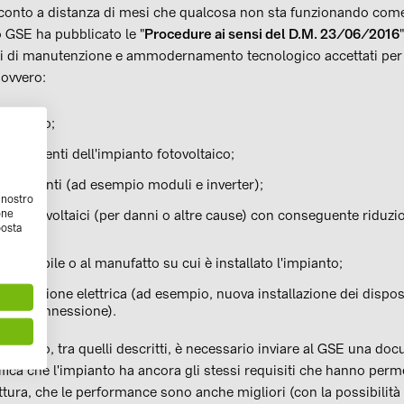
onto a distanza di mesi che qualcosa non sta funzionando come 
o GSE ha pubblicato le "
Procedure ai sensi del D.M. 23/06/2016
nti di manutenzione e ammodernamento tecnologico accettati per 
 ovvero:
impianto;
omponenti dell'impianto fotovoltaico;
omponenti (ad esempio moduli e inverter);
l nostro
one
li fotovoltaici (per danni o altre cause) con conseguente riduzi
posta
anto;
ll'immobile o al manufatto su cui è installato l'impianto;
nfigurazione elettrica (ad esempio, nuova installazione dei disposit
o di connessione).
ntervento, tra quelli descritti, è necessario inviare al GSE una do
ifica che l'impianto ha ancora gli stessi requisiti che hanno per
rittura, che le performance sono anche migliori (con la possibilità 