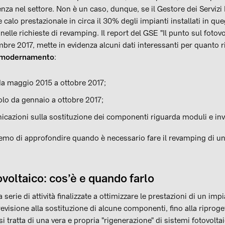
za nel settore. Non è un caso, dunque, se il Gestore dei Servizi 
calo prestazionale in circa il 30% degli impianti installati in que
le richieste di revamping. Il report del GSE "Il punto sul fotovolt
bre 2017, mette in evidenza alcuni dati interessanti per quanto r
mmodernamento
:
da maggio 2015 a ottobre 2017;
solo da gennaio a ottobre 2017;
icazioni sulla sostituzione dei componenti riguarda moduli e inv
remo di approfondire quando è necessario fare il revamping di un
oltaico: cos’è e quando farlo
 serie di attività finalizzate a ottimizzare le prestazioni di un imp
visione alla sostituzione di alcune componenti, fino alla riproget
i tratta di una vera e propria "rigenerazione" di sistemi fotovoltaic