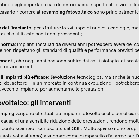
bito degli importanti cali di performance rispetto all'inizio. In l
cessario ricorrere al
revamping fotovoltaico
sono principalmente
dell'impianto
: per sfruttare lo sviluppo di nuove tecnologie, m
a quelle utilizzate negli anni precedenti;
 norma
: impianti installati da diversi anni potrebbero avere dei
non rispettano gli standard di qualità e performance previsti pe
onenti
, che negli anni possono subire dei cali fisiologici di prest
alfunzionamenti;
i impianti più efficace
: l'evoluzione tecnologica, ma anche le n
ici del settore - in un mercato in continua evoluzione - potrebber
l vecchio impianto per aumentarne le prestazioni.
oltaico: gli interventi
vamping
vengono effettuati su impianti fotovoltaici che beneficiano 
 causa di una sensibile riduzione delle prestazioni, rendono mo
n conto scambio riconosciuto dal GSE. Molto spesso sono proprio i
na sola volta all'anno) a suonare come campanello d’allarme per l’