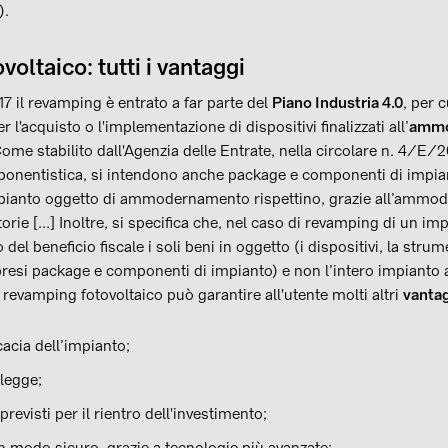
).
oltaico: tutti i vantaggi
17 il revamping è entrato a far parte del
Piano Industria 4.0
, per c
l'acquisto o l'implementazione di dispositivi finalizzati all’
ammo
Come stabilito dall'Agenzia delle Entrate, nella circolare n. 4/E/20
onentistica, si intendono anche package e componenti di impia
mpianto oggetto di ammodernamento rispettino, grazie all’ammo
torie [...] Inoltre, si specifica che, nel caso di revamping di un 
el beneficio fiscale i soli beni in oggetto (i dispositivi, la strum
esi package e componenti di impianto) e non l’intero impianto 
 il revamping fotovoltaico può garantire all'utente molti altri
vantag
cacia dell’impianto;
legge;
previsti per il rientro dell'investimento;
n modo sicuro, grazie a tecnologie più avanzate;