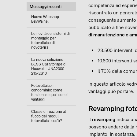
competenza ed esperien
Messaggi recenti
riscontrato un generale 
Nuovo Webshop
conseguente aumento nel
BayWa r.e.
pubblicato a fine novem
Le novità dei sistemi di
di manutenzione e a
montaggio per
fotovoltaico di
novotegra
23.500 interventi 
La nuova soluzione
10.600 interventi 
BESS C&I Storage di
Huawei: LUNA2000-
il 70% delle comun
215-2S10
In questo articolo ved
Fotovoltaico in
condominio: come
vantaggi può portare.
funziona e quali sono i
vantaggi
Revamping fotov
Classe di reazione al
fuoco dei moduli
Il
revamping
indica una
fotovoltaici: cos'è?
possono andare dalla re
impianto. In sostanza, s