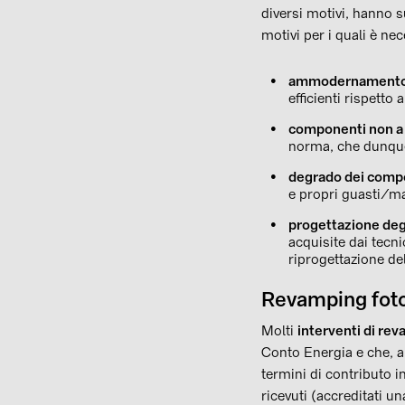
diversi motivi, hanno su
motivi per i quali è ne
ammodernamento 
efficienti rispetto 
componenti non a
norma, che dunque 
degrado dei comp
e propri guasti/m
progettazione degl
acquisite dai tecn
riprogettazione de
Revamping fotov
Molti
interventi di re
Conto Energia e che, a
termini di contributo i
ricevuti (accreditati u