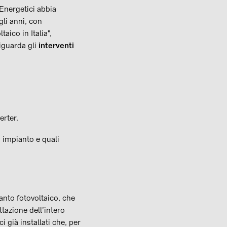
Energetici abbia
gli anni, con
aico in Italia",
iguarda gli
interventi
erter.
 impianto e quali
ianto fotovoltaico, che
tazione dell’intero
i già installati che, per