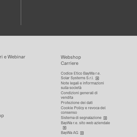
ri e Webinar
Webshop
Carriere
Codice Etico BayWa r.e.
Solar Systems S.r.l.
Note legali e informazioni
sulla società
Condizioni generali di
vendita
Protezione dei dati
Cookie Policy e revoca del
consenso
op
Sistema di segnalazione
BayWa r.e. sito web aziendale
BayWa AG