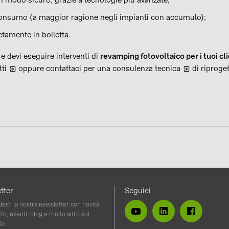
onsumo (a maggior ragione negli impianti con accumulo);
tamente in bolletta.
 e devi eseguire interventi di
revamping fotovoltaico per i tuoi cli
ti
oppure contattaci per una
consulenza tecnica
di riproget
vidi
tter
Seguici
erti la nostra newsletter con novità
to, eventi, blog e molto altro sul
ic