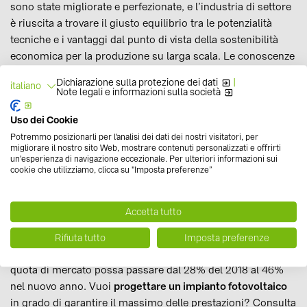
sono state migliorate e perfezionate, e l’industria di settore
è riuscita a trovare il giusto equilibrio tra le potenzialità
tecniche e i vantaggi dal punto di vista della sostenibilità
economica per la produzione su larga scala. Le conoscenze
e l’esperienza maturata nel tempo hanno fatto sì che la
Dichiarazione sulla protezione dei dati
|
italiano
tecnologia PERC si potesse diffondere rapidamente nel
Note legali e informazioni sulla società
mercato del fotovoltaico: in breve, infatti, la capacità
Uso dei Cookie
produttiva legata a questa tecnologia è arrivata oggi a quasi
Potremmo posizionarli per l'analisi dei dati dei nostri visitatori, per
un terzo di quella mondiale. Un risultato possibile anche
migliorare il nostro sito Web, mostrare contenuti personalizzati e offrirti
grazie alla spinta del piano statale cinese "
Top Runner
",
un'esperienza di navigazione eccezionale. Per ulteriori informazioni sui
cookie che utilizziamo, clicca su "Imposta preferenze”
volto a incentivare, appunto, la progettazione e installazione
di moduli fotovoltaici innovativi e ad elevata efficienza
energetica. In generale, comunque, la crescita legata alla
Accetta tutto
diffusione delle
celle con tecnologia PERC
è destinata a ad
aumentare nettamente, a livello globale, anche nel 2019:
Rifiuta tutto
Imposta preferenze
uno studio condotto dal centro PV Info Link prevede che la
quota di mercato possa passare dal 28% del 2018 al 46%
nel nuovo anno. Vuoi
progettare un impianto fotovoltaico
in grado di garantire il massimo delle prestazioni? Consulta