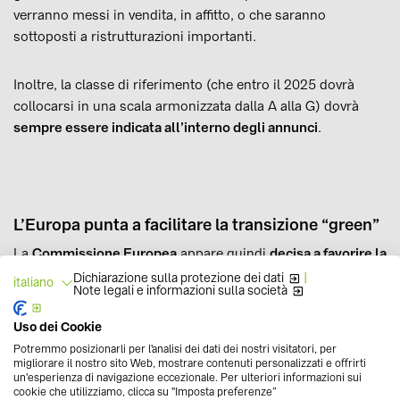
verranno messi in vendita, in affitto, o che saranno
sottoposti a ristrutturazioni importanti.
Inoltre, la classe di riferimento (che entro il 2025 dovrà
collocarsi in una scala armonizzata dalla A alla G) dovrà
sempre essere indicata all’interno degli annunci
.
L’Europa punta a facilitare la transizione “green”
La
Commissione Europea
appare quindi
decisa a favorire la
transizione degli edifici verso un futuro energetico più
Dichiarazione sulla protezione dei dati
|
italiano
Note legali e informazioni sulla società
pulito
, e così ha deciso di inserire nel Green Deal una serie
di iniziative che abbiano questa finalità.
Uso dei Cookie
Potremmo posizionarli per l'analisi dei dati dei nostri visitatori, per
migliorare il nostro sito Web, mostrare contenuti personalizzati e offrirti
Innanzitutto, i
piani di ristrutturazione
di tutti i paesi
un'esperienza di navigazione eccezionale. Per ulteriori informazioni sui
membri dovranno essere inseriti all’interno del
PNIEC
cookie che utilizziamo, clicca su "Imposta preferenze”