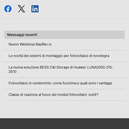
condividi
tweet
condividi
Messaggi recenti
Nuovo Webshop BayWa r.e.
Le novità dei sistemi di montaggio per fotovoltaico di novotegra
La nuova soluzione BESS C&I Storage di Huawei: LUNA2000-215-
2S10
Fotovoltaico in condominio: come funziona e quali sono i vantaggi
Classe di reazione al fuoco dei moduli fotovoltaici: cos'è?