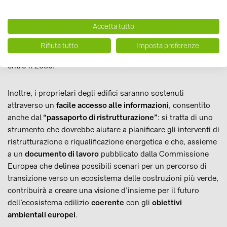
(Piano Nazionale Integrato per l’Energia e il Clima), così da
permettere di stilare delle
tabelle di marcia
per eliminare
Accetta tutto
gradualmente i combustibili fossili per il riscaldamento e il
raffreddamento al massimo entro il 2040 e per trasformare
Rifiuta tutto
Imposta preferenze
l’intero parco edilizio europeo in edifici a zero emissioni
entro il 2050.
Inoltre, i proprietari degli edifici saranno sostenuti
attraverso un
facile accesso alle informazioni
, consentito
anche dal
“passaporto di ristrutturazione”
: si tratta di uno
strumento che dovrebbe aiutare a pianificare gli interventi di
ristrutturazione e riqualificazione energetica e che, assieme
a un
documento di lavoro
pubblicato dalla Commissione
Europea che delinea possibili scenari per un percorso di
transizione verso un ecosistema delle costruzioni più verde,
contribuirà a creare una visione d’insieme per il futuro
dell’ecosistema edilizio
coerente
con gli
obiettivi
ambientali europei
.