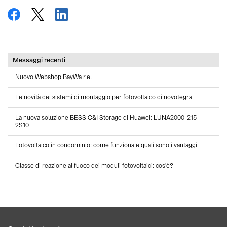
condividi
tweet
condividi
Messaggi recenti
Nuovo Webshop BayWa r.e.
Le novità dei sistemi di montaggio per fotovoltaico di novotegra
La nuova soluzione BESS C&I Storage di Huawei: LUNA2000-215-
2S10
Fotovoltaico in condominio: come funziona e quali sono i vantaggi
Classe di reazione al fuoco dei moduli fotovoltaici: cos'è?