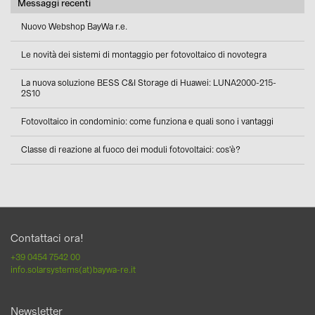
Messaggi recenti
Nuovo Webshop BayWa r.e.
Le novità dei sistemi di montaggio per fotovoltaico di novotegra
La nuova soluzione BESS C&I Storage di Huawei: LUNA2000-215-
2S10
Fotovoltaico in condominio: come funziona e quali sono i vantaggi
Classe di reazione al fuoco dei moduli fotovoltaici: cos'è?
Contattaci ora!
+39 0454 7542 00
info.solarsystems(at)baywa-re.it
Newsletter