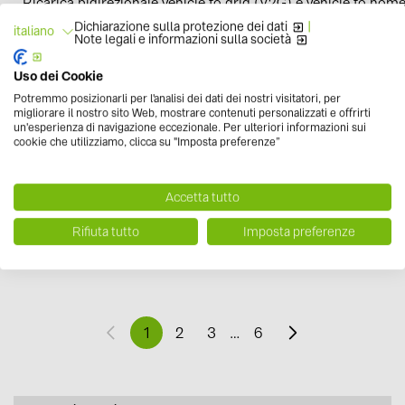
Ricarica bidirezionale vehicle to grid (V2G) e vehicle to home
Dichiarazione sulla protezione dei dati
|
italiano
Note legali e informazioni sulla società
Uso dei Cookie
Potremmo posizionarli per l'analisi dei dati dei nostri visitatori, per
Pubblicato
3 novembre, 2021
E-Mobility
Categoria
migliorare il nostro sito Web, mostrare contenuti personalizzati e offrirti
un'esperienza di navigazione eccezionale. Per ulteriori informazioni sui
cookie che utilizziamo, clicca su "Imposta preferenze”
Incentivi fotovoltaico con accumulo: rifinanziato il
Accetta tutto
Stanziati altri 20 milioni di euro di incentivi per il fotovolta
Rifiuta tutto
Imposta preferenze
1
2
3
…
6