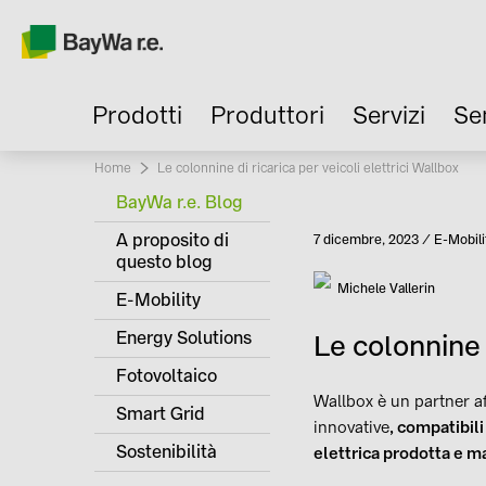
Prodotti
Produttori
Servizi
Se
Home
Current:
Le colonnine di ricarica per veicoli elettrici Wallbox
BayWa r.e. Blog
A proposito di
Pubblicato
7 dicembre, 2023
E-Mobili
Categori
questo blog
Autore
Michele Vallerin
E-Mobility
Energy Solutions
Le colonnine d
Fotovoltaico
Wallbox è un partner af
Smart Grid
innovative
, compatibili
Sostenibilità
elettrica prodotta e m