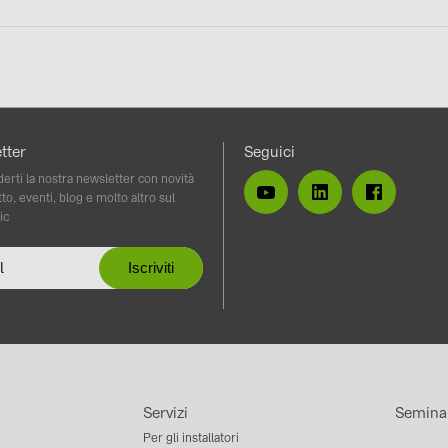
tter
Seguici
erti la nostra newsletter con novità
to, eventi, blog e molto altro sul
ic
Servizi
Semina
Per gli installatori