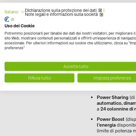
Dichiarazione sulla protezione dei dati
|
Grazie all’
app myWall
italiano
Note legali e informazioni sulla società
della ricarica è sempli
Uso dei Cookie
Potremmo posizionarli per l'analisi dei dati dei nostri visitatori, per migliorare i
Il cliente finale avrà 
sito Web, mostrare contenuti personalizzati e offrirti un'esperienza di navigazi
scegliendo poi come us
eccezionale. Per ulteriori informazioni sui cookie che utilizziamo, clicca su "Im
preferenze”
I dispositivi di ricarica
modificano la quantità
Accetta tutto
Rifiuta tutto
Imposta preferenze
I sistemi smart utilizza
Power Sharing
(di
automatico, dina
a
24 colonnine di 
Power Boost
(disp
l’energia
disponibil
limite di potenza 