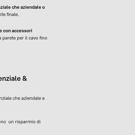
nziale che aziendale o
te finale.
e con accessori
 parete per il cavo fino
denziale &
enziale che aziendale e
tono un risparmio di