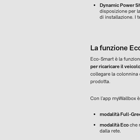
Dynamic Power Sh
disposizione per la
di installazione. I
La funzione Ec
Eco-Smart è la funziona
per ricaricare il veicol
collegare la colonnina d
prodotta.
Con l’app myWallbox è 
modalità Full-Gr
modalità Eco
che r
dalla rete.