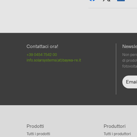
Contattaci ora!
Newsle
+39 0454 7542 00
Non perd
info.solarsystems(at)baywa-re.it
di prodot
fotovolta
Prodotti
Produttori
Tutti i prodotti
Tutti i produttori