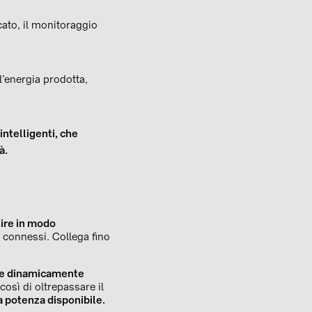
cato, il monitoraggio
l’energia prodotta,
 intelligenti, che
à.
uire in modo
vi connessi. Collega fino
ce dinamicamente
 così di oltrepassare il
potenza disponibile.