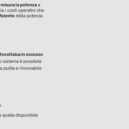
e
misura la potenza
a
a i costi operativi che
ficiente
della potenza.
otovoltaica in eccesso
o sistema è possibile
a pulita e rinnovabile
o
a quella disponibile