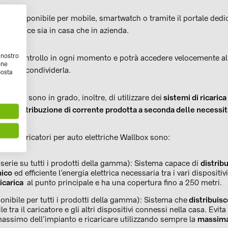
box
, disponibile per mobile, smartwatch o tramite il portale dedi
ce e veloce sia in casa che in azienda.
l nostro
il pieno controllo in ogni momento e potrà accedere velocemente al
one
arla o condividerla.
posta
 Wallbox sono in grado, inoltre, di utilizzare dei
sistemi di ricarica
 e la distribuzione di corrente prodotta a seconda delle necessit
ti dai caricatori per auto elettriche Wallbox sono:
 serie su tutti i prodotti della gamma): Sistema capace di
distrib
mico
ed efficiente l’energia elettrica necessaria tra i vari dispositi
ricarica
al punto principale e ha una copertura fino a 250 metri.
onibile per tutti i prodotti della gamma): Sistema che
distribuis
e tra il caricatore e gli altri dispositivi connessi nella casa. Evita
massimo dell’impianto e ricaricare utilizzando sempre la
massima 