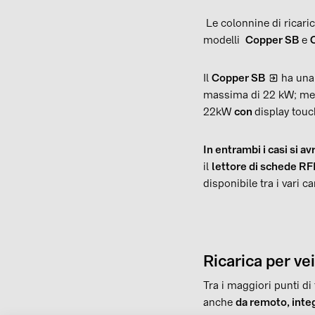
Le colonnine di ricaric
modelli
Copper SB
e
Il
Copper SB
ha una 
massima di 22 kW; men
22kW
con
display touch
In entrambi i casi si av
il
lettore di schede RF
disponibile tra i vari ca
Ricarica per vei
Tra i maggiori punti di
anche
da remoto, inte