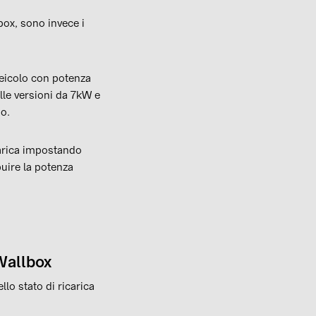
box, sono invece i
veicolo con potenza
lle versioni da 7kW e
so.
icarica impostando
buire la potenza
 Wallbox
llo stato di ricarica