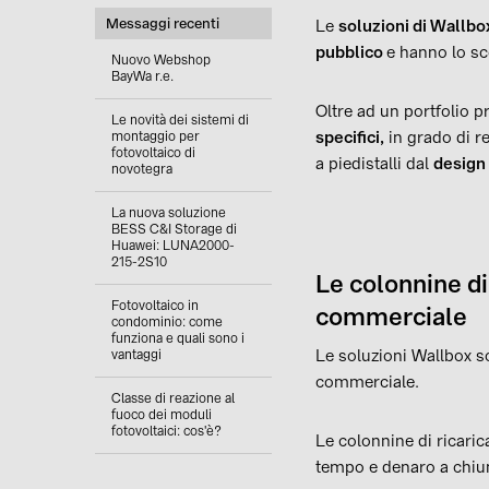
Messaggi recenti
Le
soluzioni di Wallb
pubblico
e hanno lo sc
Nuovo Webshop
BayWa r.e.
Oltre ad un portfolio 
Le novità dei sistemi di
specifici,
in grado di re
montaggio per
fotovoltaico di
a piedistalli dal
design
novotegra
La nuova soluzione
BESS C&I Storage di
Huawei: LUNA2000-
215-2S10
Le colonnine di 
Fotovoltaico in
commerciale
condominio: come
funziona e quali sono i
Le soluzioni Wallbox so
vantaggi
commerciale.
Classe di reazione al
fuoco dei moduli
fotovoltaici: cos'è?
Le colonnine di ricari
tempo e denaro a chiun