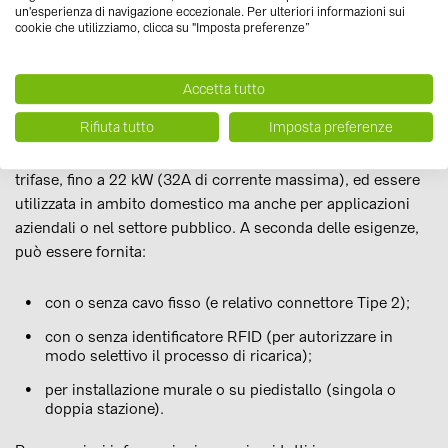
comodità, modulando il carico di energia destinato ai
un'esperienza di navigazione eccezionale. Per ulteriori informazioni sui
cookie che utilizziamo, clicca su "Imposta preferenze”
diversi apparecchi ed elettrodomestici della casa. Inoltre,
possono
interfacciarsi con i sistemi di monitoraggio del
proprio impianto fotovoltaico
, per ricaricare l'auto elettrica
Accetta tutto
sfruttando l'energia prodotta.
KEBA KeContact P30
,
Rifiuta tutto
Imposta preferenze
presente nel
catalogo BayWa r.e.
, è una stazione di
ricarica fissa che può lavorare sia in modalità monofase che
trifase, fino a 22 kW (32A di corrente massima), ed essere
utilizzata in ambito domestico ma anche per applicazioni
aziendali o nel settore pubblico. A seconda delle esigenze,
può essere fornita:
con o senza cavo fisso (e relativo connettore Tipe 2);
con o senza identificatore RFID (per autorizzare in
modo selettivo il processo di ricarica);
per installazione murale o su piedistallo (singola o
doppia stazione).