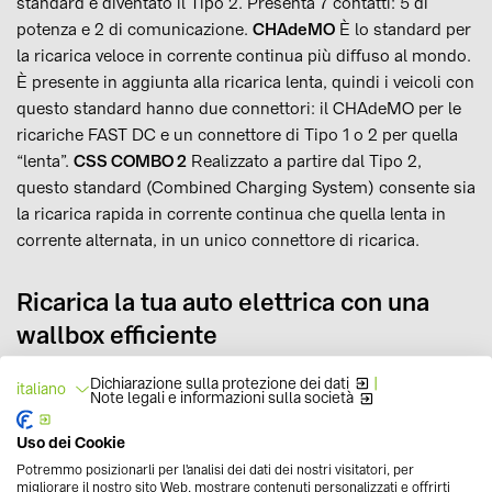
standard è diventato il Tipo 2. Presenta 7 contatti: 5 di
potenza e 2 di comunicazione.
CHAdeMO
È lo standard per
la ricarica veloce in corrente continua più diffuso al mondo.
È presente in aggiunta alla ricarica lenta, quindi i veicoli con
questo standard hanno due connettori: il CHAdeMO per le
ricariche FAST DC e un connettore di Tipo 1 o 2 per quella
“lenta”.
CSS COMBO 2
Realizzato a partire dal Tipo 2,
questo standard (Combined Charging System) consente sia
la ricarica rapida in corrente continua che quella lenta in
corrente alternata, in un unico connettore di ricarica.
Ricarica la tua auto elettrica con una
wallbox efficiente
Le wallbox sono stazioni per la ricarica ad uso soprattutto
Dichiarazione sulla protezione dei dati
|
italiano
Note legali e informazioni sulla società
privato, posizionate a muro e
compatibili con tutti i modelli
di auto elettriche.
Possono essere installate (da tecnici
Uso dei Cookie
specializzati) sia negli spazi esterni che nel box auto, e
Potremmo posizionarli per l'analisi dei dati dei nostri visitatori, per
permettono di ricaricare il proprio veicolo in sicurezza e
migliorare il nostro sito Web, mostrare contenuti personalizzati e offrirti