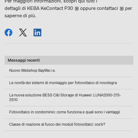
Per maggiori informazioni, scopri qui tutti i
dettagli di KEBA KeContact P30
oppure
contattaci
per
saperne di più.
condividi
tweet
condividi
Messaggi recenti
Nuovo Webshop BayWa r.e.
Le novità dei sistemi di montaggio per fotovoltaico di novotegra
La nuova soluzione BESS C&I Storage di Huawei: LUNA2000-215-
2S10
Fotovoltaico in condominio: come funziona e quali sono i vantaggi
Classe di reazione al fuoco dei moduli fotovoltaici: cos'è?