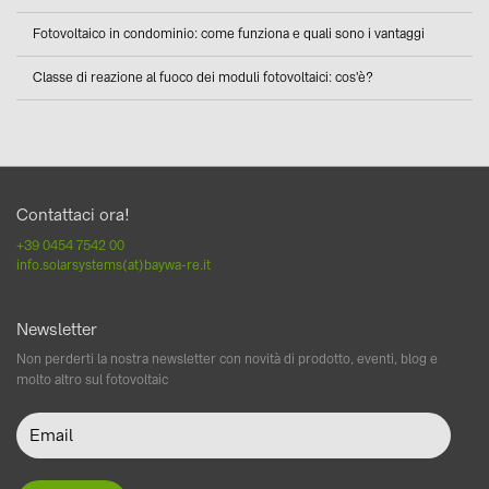
Fotovoltaico in condominio: come funziona e quali sono i vantaggi
Classe di reazione al fuoco dei moduli fotovoltaici: cos'è?
Contattaci ora!
+39 0454 7542 00
info.solarsystems(at)baywa-re.it
Newsletter
Non perderti la nostra newsletter con novità di prodotto, eventi, blog e
molto altro sul fotovoltaic