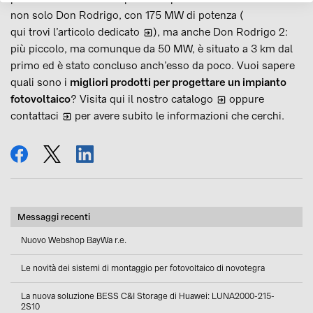
non solo Don Rodrigo, con 175 MW di potenza (
qui trovi l’articolo dedicato
), ma anche Don Rodrigo 2:
più piccolo, ma comunque da 50 MW, è situato a 3 km dal
primo ed è stato concluso anch’esso da poco. Vuoi sapere
quali sono i
migliori prodotti per progettare un impianto
fotovoltaico
? Visita qui il nostro
catalogo
oppure
contattaci
per avere subito le informazioni che cerchi.
condividi
tweet
condividi
Messaggi recenti
Nuovo Webshop BayWa r.e.
Le novità dei sistemi di montaggio per fotovoltaico di novotegra
La nuova soluzione BESS C&I Storage di Huawei: LUNA2000-215-
2S10