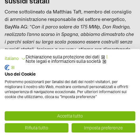
sussidi statali
Come sottolineato da Matthias Taft, membro del consiglio
di amministrazione responsabile del settore energetico,
BayWa AG: “
Con il parco solare da 175 MWp, Don Rodrigo,
realizzato l'anno scorso in Spagna, abbiamo dimostrato che
i parchi solari su larga scala possono essere costruiti senza
sussidi statali. Insieme a enyway, stiamo ora dimostrando
di poter costruire progetti più piccoli in Germania usando
Dichiarazione sulla protezione dei dati
|
italiano
Note legali e informazioni sulla società
concetti intelligenti e cooperativi, al di là dei sussidi offerti
dal governo
". Sicuramente è ancora presto per capire
Uso dei Cookie
quanto in fretta potrebbe svilupparsi la blockchain applicata
Potremmo posizionarli per l'analisi dei dati dei nostri visitatori, per
al settore dell’energia, ma la realizzazione di questo
migliorare il nostro sito Web, mostrare contenuti personalizzati e offrirti
un'esperienza di navigazione eccezionale. Per ulteriori informazioni sui
impianto è un senz’altro uno step importante, che potrebbe
cookie che utilizziamo, clicca su "Imposta preferenze”
presto rivoluzionare il mercato e dare un incentivo ancor
più decisivo nella
diffusione dei prosumer
(e, in generale,
Accetta tutto
nel consumo di energie rinnovabili). Quel che è certo,
intanto, è che realizzare
impianti fotovoltaici senza sussidi
Rifiuta tutto
Imposta preferenze
statali
non è più un obiettivo così irraggiungibile come
poteva sembrare fino a poco tempo fa. Ne è testimonianza