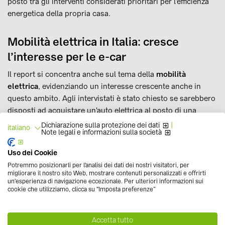
posto tra gli interventi considerati prioritari per l'efficienza
energetica della propria casa.
Mobilità elettrica in Italia: cresce
l’interesse per le e-car
Il report si concentra anche sul tema della
mobilità
elettrica
, evidenziando un interesse crescente anche in
questo ambito. Agli intervistati è stato chiesto se sarebbero
disposti ad acquistare un'auto elettrica al posto di una
tradizionale, se potessero contare su una rete di ricarica
Dichiarazione sulla protezione dei dati
|
italiano
Note legali e informazioni sulla società
diffusa e su costi (a parità di segmento) uguali a quelli per
le auto a combustione. Il 61% ha risposto affermativamente
Uso dei Cookie
(21% Sì certamente, 40% Sì probabilmente), con una
Potremmo posizionarli per l'analisi dei dati dei nostri visitatori, per
variazione del 14% in più rispetto al Rapporto del 2018. Il
migliorare il nostro sito Web, mostrare contenuti personalizzati e offrirti
un'esperienza di navigazione eccezionale. Per ulteriori informazioni sui
66%, inoltre, ha risposto di credere che nel giro di 4/5 anni
cookie che utilizziamo, clicca su "Imposta preferenze”
le colonnine elettriche saranno più diffuse. Tale percezione,
in effetti, è confermata anche dalla prova dei fatti, visto che
- ad esempio - nei primi 8 mesi del 2019 le
auto elettriche
Accetta tutto