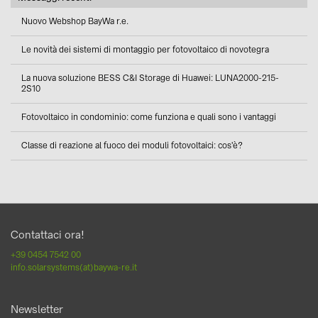
Nuovo Webshop BayWa r.e.
Le novità dei sistemi di montaggio per fotovoltaico di novotegra
La nuova soluzione BESS C&I Storage di Huawei: LUNA2000-215-
2S10
Fotovoltaico in condominio: come funziona e quali sono i vantaggi
Classe di reazione al fuoco dei moduli fotovoltaici: cos'è?
Contattaci ora!
+39 0454 7542 00
info.solarsystems(at)baywa-re.it
Newsletter