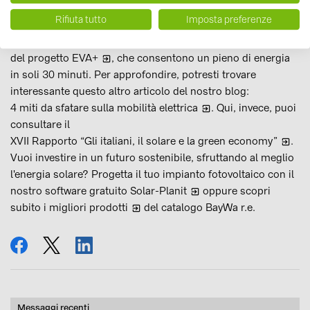
vendute in Italia
sono
aumentate del 109%
rispetto
Rifiuta tutto
Imposta preferenze
all'anno precedente. Oppure, per quanto riguarda le stazioni
di ricarica, di recente sono state attivate tutte quelle rapide
del
progetto EVA+
, che consentono un pieno di energia
in soli 30 minuti. Per approfondire, potresti trovare
interessante questo altro articolo del nostro blog:
4 miti da sfatare sulla mobilità elettrica
. Qui, invece, puoi
consultare il
XVII Rapporto “Gli italiani, il solare e la green economy”
.
Vuoi investire in un futuro sostenibile, sfruttando al meglio
l'energia solare? Progetta il tuo impianto fotovoltaico con il
nostro software gratuito
Solar-Planit
oppure scopri
subito i migliori
prodotti
del catalogo BayWa r.e.
condividi
tweet
condividi
Messaggi recenti