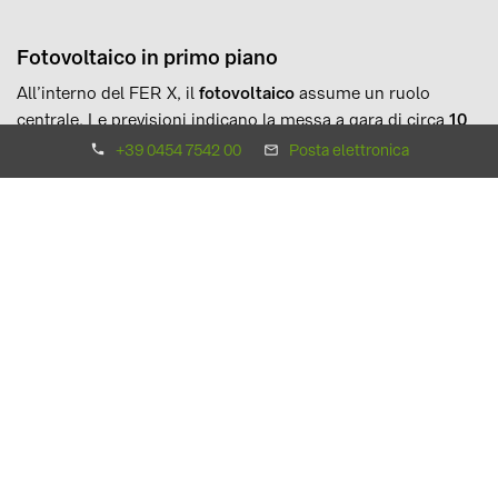
Fotovoltaico in primo piano
All’interno del FER X, il
fotovoltaico
assume un ruolo
centrale. Le previsioni indicano la messa a gara di circa
10
GW
di capacità attraverso procedure competitive tra il 2026
+39 0454 7542 00
Posta elettronica
e il 2027.
Gli impianti con potenza
superiore a 1MW
accederanno agli
incentivi tramite aste competitive, mentre quelli di potenza
inferiore a 1MW
avranno la possibilità di accedere
direttamente all’incentivo senza dover partecipare ad aste.
Questo sistema favorisce sia i grandi investimenti
industriali sia la diffusione capillare di impianti sul
territorio.