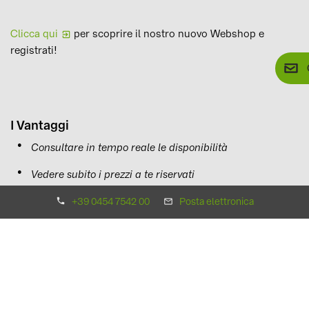
Clicca qui
per scoprire il nostro nuovo Webshop e
registrati!
I Vantaggi
Consultare in tempo reale le disponibilità
Vedere subito i prezzi a te riservati
Acquistare in autonomia 24/7 i prodotti
+39 0454 7542 00
Posta elettronica
Scaricare documentazione e certificati
Scopri la pagina
FAQ
con tutte le domande più frequenti e