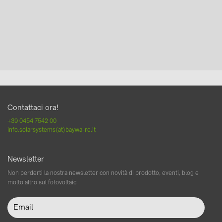
Contattaci ora!
+39 0454 7542 00
info.solarsystems(at)baywa-re.it
Newsletter
Non perderti la nostra newsletter con novità di prodotto, eventi, blog e
molto altro sul fotovoltaic