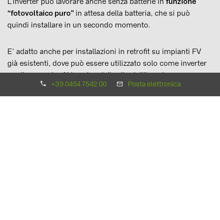
L’inverter può lavorare anche senza batterie in
funzione
“fotovoltaico puro”
in attesa della batteria, che si può
quindi installare in un secondo momento.
E’ adatto anche per installazioni in retrofit su impianti FV
già esistenti, dove può essere utilizzato solo come inverter
per l’accumulo. Al termine della vita dell’inverter
+39 0454 7542 00
Posta elettronica
fotovoltaico già presente sull’impianto, si potrà alimentare
l’ingresso fotovoltaico dell’inverter ibrido ZCS già installato,
facendo quindi confluire entrambe le funzioni su un’unica
macchina.
Funzionamento in combinazione con le batterie WECO
L’inverter è compatibile con un portafoglio di batterie da
48V sia con tecnologia agli ioni di litio che con altre
tecnologie.