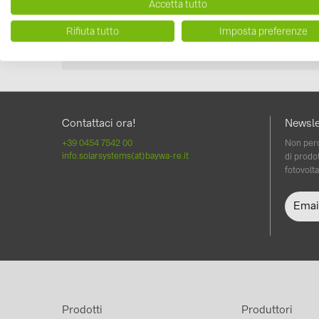
Accetta tutto
Rifiuta tutto
Imposta preferenze
Contattaci ora!
Newsle
+39 0454 7542 00
Non perd
info.solarsystems(at)baywa-re.it
di prodot
fotovolta
Prodotti
Produttori