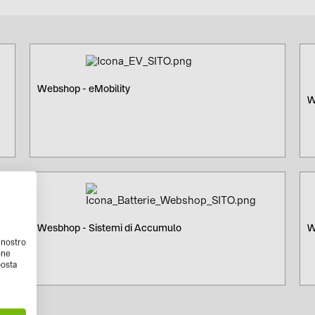
Webshop - eMobility
W
Wesbhop - Sistemi di Accumulo
W
l nostro
one
posta