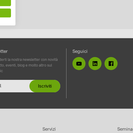
tter
Seguici
erti la nostra newsletter con novità
to, eventi, blog e molto altro sul
ic
Servizi
Semina