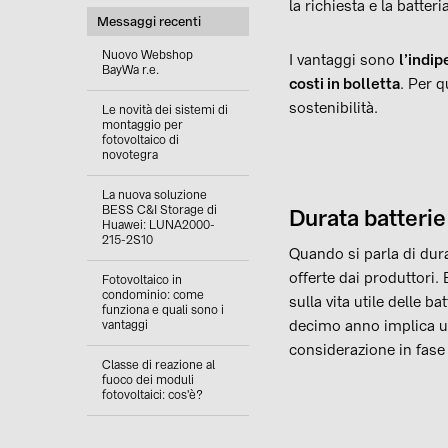
la richiesta e la batter
Messaggi recenti
Nuovo Webshop
I vantaggi sono
l’indi
BayWa r.e.
costi in bolletta
. Per q
sostenibilità.
Le novità dei sistemi di
montaggio per
fotovoltaico di
novotegra
La nuova soluzione
BESS C&I Storage di
Durata batterie
Huawei: LUNA2000-
215-2S10
Quando si parla di dura
offerte dai produttori
Fotovoltaico in
condominio: come
sulla vita utile delle b
funziona e quali sono i
decimo anno implica un
vantaggi
considerazione in fase
Classe di reazione al
fuoco dei moduli
fotovoltaici: cos'è?