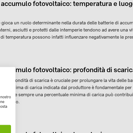
 accumulo fotovoltaico: temperatura e luog
ne gioca un ruolo determinante nella durata delle batterie di accum
terni, asciutti e protetti dalle intemperie tendono ad avere una vit
i temperatura possono infatti influenzare negativamente le prest
 accumulo fotovoltaico: profondità di scaric
lla profondità di scarica è cruciale per prolungare la vita delle b
oglia minima di carica indicata dal produttore è fondamentale per
ntenere sempre una percentuale minima di carica può contribuir
l nostro
nel tempo.
one
posta