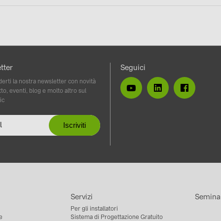
tter
Seguici
erti la nostra newsletter con novità
to, eventi, blog e molto altro sul
ic
Servizi
Semina
Per gli installatori
e
Sistema di Progettazione Gratuito