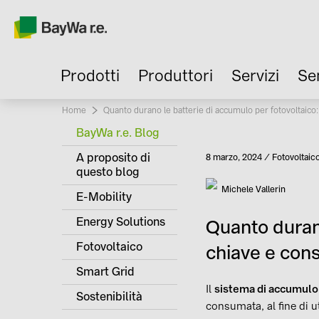
Prodotti
Produttori
Servizi
Se
Home
Current:
Quanto durano le batterie di accumulo per fotovoltaico: 
BayWa r.e. Blog
A proposito di
Pubblicato
8 marzo, 2024
Fotovoltaic
Categoria
questo blog
Autore
Michele Vallerin
E-Mobility
Energy Solutions
Quanto durano
Fotovoltaico
chiave e cons
Smart Grid
Il
sistema di accumulo 
Sostenibilità
consumata, al fine di u