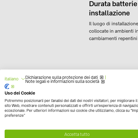
Durata batterie
installazione
Il luogo di installazio
collocate in ambienti in
cambiamenti repentini d
Durata batterie
Dichiarazione sulla protezione dei dati
|
italiano
Note legali e informazioni sulla società
La corretta gestione de
Evitare di sforare la s
Uso dei Cookie
maggiore longevità. Ma
Potremmo posizionarli per l'analisi dei dati dei nostri visitatori, per migliorare i
preservare le batterie 
sito Web, mostrare contenuti personalizzati e offrirti un'esperienza di navigazi
eccezionale. Per ulteriori informazioni sui cookie che utilizziamo, clicca su "Im
preferenze”
Accetta tutto