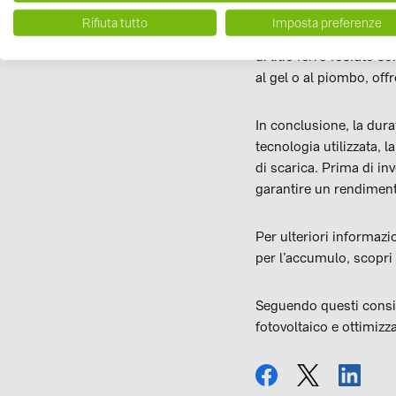
Durata batterie
Rifiuta tutto
Imposta preferenze
La scelta della tecnolog
di litio ferro fosfato s
al gel o al piombo, off
In conclusione, la durat
tecnologia utilizzata, l
di scarica. Prima di in
garantire un rendiment
Per ulteriori informazio
per l’accumulo, scopri t
Seguendo questi consig
fotovoltaico e ottimizza
condividi
tweet
condi