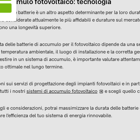
 accumulo fotovoltaico: tecnologia
ia delle batterie è un altro aspetto determinante per la loro durata
ono considerate attualmente le più affidabili e durature sul mercato
rono una longevità superiore.
a delle batterie di accumulo per il fotovoltaico dipende da una seri
a temperatura ambientale, il luogo di installazione e la corretta g
vestire in un sistema di accumulo, è importante valutare attentam
o ottimale nel lungo termine.
ni sui servizi di progettazione degli impianti fotovoltaici e in part
utti i nostri
sistemi di accumulo fotovoltaico
e scegli quello c
li e considerazioni, potrai massimizzare la durata delle batterie
re l'efficienza del tuo sistema di energia rinnovabile.
vidi