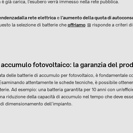
ia è già carica, l’esubero verrà immesso nella rete pubblica.
pendenza
dalla rete elettrica
e
l’aumento della quota di autocon
uesto la selezione di batterie che
offriamo
risponde a criteri di 
 accumulo fotovoltaico: la garanzia del pro
ta delle batterie di accumulo per fotovoltaico, è fondamentale c
. Esaminando attentamente le schede tecniche, è possibile ottener
atterie. Ad esempio: una batteria garantita per 10 anni con un'effic
a riduzione della capacità di accumulo nel tempo che deve esse
 di dimensionamento dell’impianto.