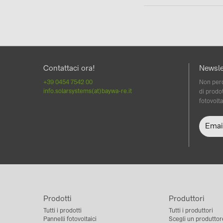
Contattaci ora!
Newsle
+39 0454 7542 00
Non perd
info.solarsystems(at)baywa-re.it
di prodot
fotovolta
Prodotti
Produttori
Tutti i prodotti
Tutti i produttori
Pannelli fotovoltaici
Scegli un produttor