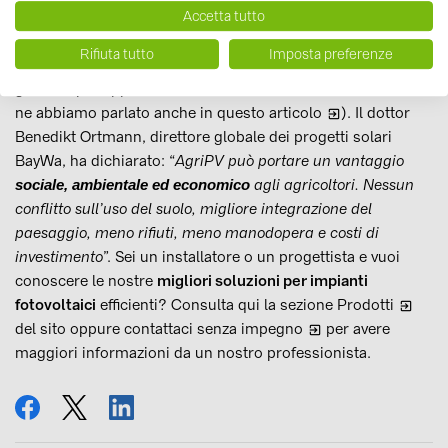
con una resa delle bacche che è aumentata del 6,5%. La
Accetta tutto
giuria internazionale ha votato all'unanimità questo
Rifiuta tutto
Imposta preferenze
progetto, del quale è stato sottolineato il potenziale a livello
globale (per approfondire,
ne abbiamo parlato anche in questo articolo
). Il dottor
Benedikt Ortmann, direttore globale dei progetti solari
BayWa, ha dichiarato: “
AgriPV può portare un vantaggio
agli agricoltori. Nessun
sociale, ambientale ed economico
conflitto sull’uso del suolo, migliore integrazione del
paesaggio, meno rifiuti, meno manodopera e costi di
investimento
”. Sei un installatore o un progettista e vuoi
conoscere le nostre
migliori soluzioni per impianti
fotovoltaici
efficienti? Consulta qui la sezione
Prodotti
del sito oppure
contattaci senza impegno
per avere
maggiori informazioni da un nostro professionista.
condividi
tweet
condividi