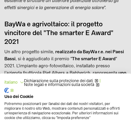
esistente e sfruttare un ulteriore potenziale attraverso gli
effetti sinergici e la generazione di energia solare
".
BayWa e agrivoltaico: il progetto
vincitore del "The smarter E Award"
2021
Un altro progetto simile,
realizzato da BayWa r.e. nei Paesi
Bassi
, si è aggiudicato il premio "
The smarter E Award
"
2021. L'impianto agro-fotovoltaico, installato presso
l’azienda frutticola Piet Albers a Babberich, rappresenta
uno
dei più grandi progetti AgriPV in Europa
ed è dedicato a
Dichiarazione sulla protezione dei dati
|
italiano
Note legali e informazioni sulla società
colture di ribes rosso, mirtilli, more e fragole. L'estensione
rispetto al sistema APV preesistente ha visto l’installazione
Uso dei Cookie
di 10.250 pannelli solari su 3,2 ettari di colture, per una
Potremmo posizionarli per l'analisi dei dati dei nostri visitatori, per
potenza complessiva di 2,7 MW (in grado di soddisfare i
migliorare il nostro sito Web, mostrare contenuti personalizzati e offrirti
un'esperienza di navigazione eccezionale. Per ulteriori informazioni sui
consumi elettrici di circa 1.250 famiglie della zona). I
cookie che utilizziamo, clicca su "Imposta preferenze”
moduli fotovoltaici semitrasparenti
, inoltre, proteggono i
frutti dalla luce solare diretta, dalla pioggia e dalla grandine,