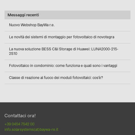
Messaggi recenti
Nuovo Webshop BayWa r.e.
Le novità dei sistemi di montaggio per fotovoltaico di novotegra
La nuova soluzione BESS C&I Storage di Huawei: LUNA2000-215-
2S10
Fotovoltaico in condominio: come funziona e quali sono i vantaggi
Classe di reazione al fuoco dei moduli fotovoltaici: cos'è?
Contattaci ora!
+39 0454 7542 00
info.solarsystems(at)baywa-re.it