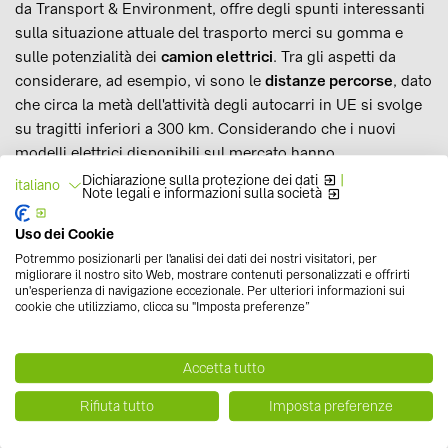
da Transport & Environment, offre degli spunti interessanti
sulla situazione attuale del trasporto merci su gomma e
sulle potenzialità dei
camion elettrici
. Tra gli aspetti da
considerare, ad esempio, vi sono le
distanze percorse
, dato
che circa la metà dell'attività degli autocarri in UE si svolge
su tragitti inferiori a 300 km. Considerando che i nuovi
modelli elettrici disponibili sul mercato hanno
un’autonomia di circa 300 km, questi mezzi potrebbero già
Dichiarazione sulla protezione dei dati
|
italiano
Note legali e informazioni sulla società
coprire 9 viaggi su 10. Anche in questo caso, per
raggiungere l’obiettivo neutralità climatica al 2050, saranno
Uso dei Cookie
però necessarie politiche forti, investimenti e una strategia
Potremmo posizionarli per l'analisi dei dati dei nostri visitatori, per
globale, per accelerare la produzione dei veicoli e la
migliorare il nostro sito Web, mostrare contenuti personalizzati e offrirti
un'esperienza di navigazione eccezionale. Per ulteriori informazioni sui
diffusione delle infrastrutture di ricarica. Per approfondire,
cookie che utilizziamo, clicca su "Imposta preferenze”
qui puoi
leggere il nostro articolo dedicato
. È evidente, in
ogni caso, come la mobilità elettrica, più che il futuro,
rappresenti già l'oggi, con soluzioni tecnologiche sempre
Accetta tutto
più efficienti e in grado di ottimizzare costi e consumi.
SMA
Rifiuta tutto
Imposta preferenze
EV Charger 7.4 / 22
, ad esempio, è il nuovo sistema di
ricarica
compatibile con tutti i veicoli elettrici
in