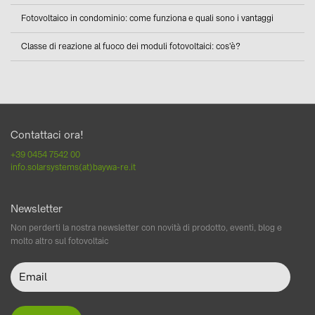
Fotovoltaico in condominio: come funziona e quali sono i vantaggi
Classe di reazione al fuoco dei moduli fotovoltaici: cos'è?
Contattaci ora!
+39 0454 7542 00
info.solarsystems(at)baywa-re.it
Newsletter
Non perderti la nostra newsletter con novità di prodotto, eventi, blog e
molto altro sul fotovoltaic