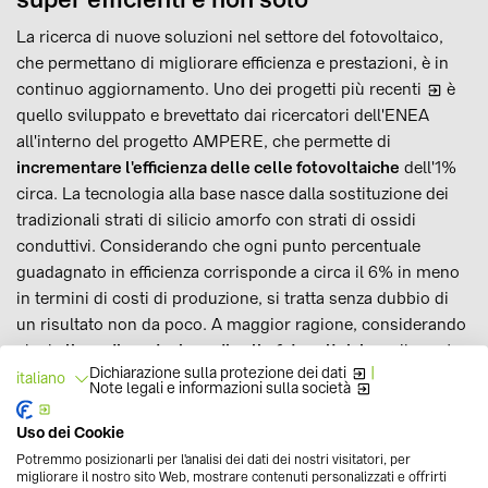
La ricerca di nuove soluzioni nel settore del fotovoltaico,
che permettano di migliorare efficienza e prestazioni, è in
continuo aggiornamento.
Uno dei progetti più recenti
è
quello sviluppato e brevettato dai ricercatori dell'ENEA
all'interno del progetto AMPERE, che permette di
incrementare l'efficienza delle celle fotovoltaiche
dell'1%
circa. La tecnologia alla base nasce dalla sostituzione dei
tradizionali strati di silicio amorfo con strati di ossidi
conduttivi. Considerando che ogni punto percentuale
guadagnato in efficienza corrisponde a circa il 6% in meno
in termini di costi di produzione, si tratta senza dubbio di
un risultato non da poco. A maggior ragione, considerando
che la
linea di produzione di celle fotovoltaiche
sviluppata
Dichiarazione sulla protezione dei dati
|
all'interno del progetto AMPERE verrebbe così portata dal
italiano
Note legali e informazioni sulla società
23,5% al 24,5% (contro il 22% massimo di efficienza in
quelle attualmente in commercio). Diverse sono, però, le
Uso dei Cookie
tecnologie sviluppate in tutto il mondo. Altri esempi, di cui
Potremmo posizionarli per l'analisi dei dati dei nostri visitatori, per
migliorare il nostro sito Web, mostrare contenuti personalizzati e offrirti
abbiamo parlato in precedenza su questo blog, possono