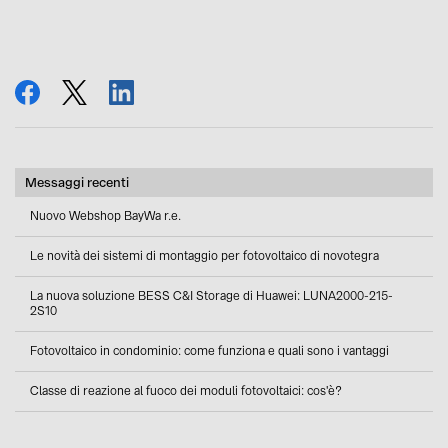
condividi
tweet
condividi
Messaggi recenti
Nuovo Webshop BayWa r.e.
Le novità dei sistemi di montaggio per fotovoltaico di novotegra
La nuova soluzione BESS C&I Storage di Huawei: LUNA2000-215-
2S10
Fotovoltaico in condominio: come funziona e quali sono i vantaggi
Classe di reazione al fuoco dei moduli fotovoltaici: cos'è?