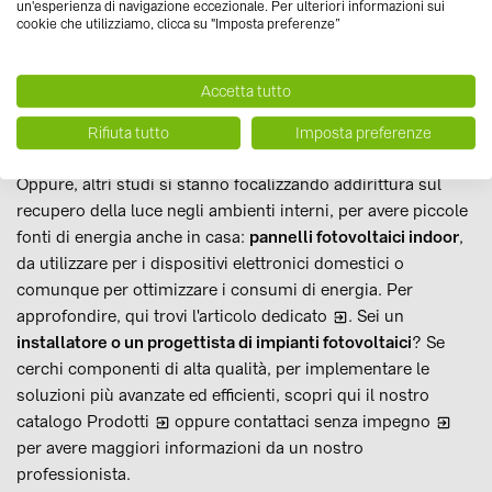
un'esperienza di navigazione eccezionale. Per ulteriori informazioni sui
essere i
pannelli solari intelligenti
, che si muovono in
cookie che utilizziamo, clicca su "Imposta preferenze”
base alle condizioni meteorologiche e al fabbisogno di
energia. Sviluppati da un gruppo di ricerca del Politecnico
Accetta tutto
di Zurigo, possono spostarsi in orizzontale o verticale,
grazie a una struttura di cavi in acciaio.
Rifiuta tutto
Imposta preferenze
Oppure, altri studi si stanno focalizzando addirittura sul
recupero della luce negli ambienti interni, per avere piccole
fonti di energia anche in casa:
pannelli fotovoltaici indoor
,
da utilizzare per i dispositivi elettronici domestici o
comunque per ottimizzare i consumi di energia. Per
approfondire,
qui trovi l'articolo dedicato
. Sei un
installatore o un progettista di impianti fotovoltaici
? Se
cerchi componenti di alta qualità, per implementare le
soluzioni più avanzate ed efficienti, scopri qui il nostro
catalogo
Prodotti
oppure
contattaci senza impegno
per avere maggiori informazioni da un nostro
professionista.