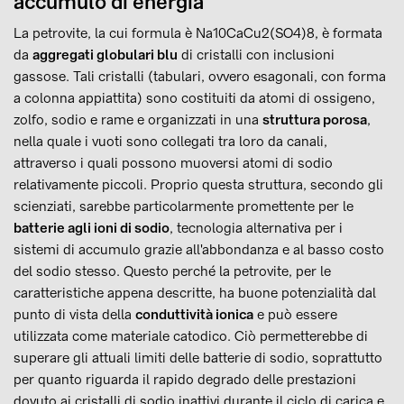
accumulo di energia
La petrovite, la cui formula è Na10CaCu2(SO4)8, è formata
da
aggregati globulari blu
di cristalli con inclusioni
gassose. Tali cristalli (tabulari, ovvero esagonali, con forma
a colonna appiattita) sono costituiti da atomi di ossigeno,
zolfo, sodio e rame e organizzati in una
struttura porosa
,
nella quale i vuoti sono collegati tra loro da canali,
attraverso i quali possono muoversi atomi di sodio
relativamente piccoli. Proprio questa struttura, secondo gli
scienziati, sarebbe particolarmente promettente per le
batterie agli ioni di sodio
, tecnologia alternativa per i
sistemi di accumulo grazie all'abbondanza e al basso costo
del sodio stesso. Questo perché la petrovite, per le
caratteristiche appena descritte, ha buone potenzialità dal
punto di vista della
conduttività ionica
e può essere
utilizzata come materiale catodico. Ciò permetterebbe di
superare gli attuali limiti delle batterie di sodio, soprattutto
per quanto riguarda il rapido degrado delle prestazioni
dovuto ai cristalli di sodio inattivi durante il ciclo di carica e