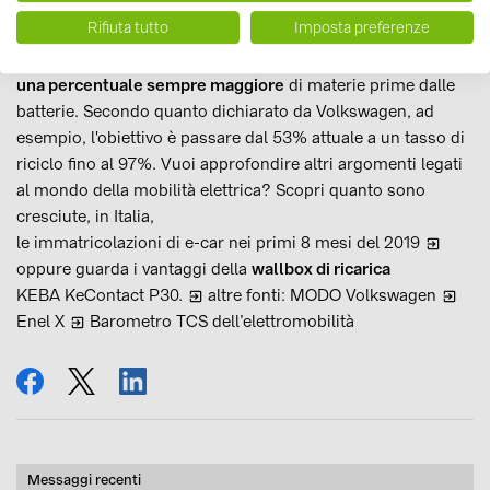
Paesi si affideranno sempre di più alla produzione di
Rifiuta tutto
Imposta preferenze
energia rinnovabile e si allontaneranno dal carbone. Con
l'innovazione tecnologica, inoltre, si arriverà a
recuperare
una percentuale sempre maggiore
di materie prime dalle
batterie. Secondo quanto dichiarato da Volkswagen, ad
esempio, l'obiettivo è passare dal 53% attuale a un tasso di
riciclo fino al 97%. Vuoi approfondire altri argomenti legati
al mondo della mobilità elettrica? Scopri quanto sono
cresciute, in Italia,
le immatricolazioni di e-car nei primi 8 mesi del 2019
oppure guarda i vantaggi della
wallbox di ricarica
KEBA KeContact P30.
altre fonti:
MODO Volkswagen
Enel X
Barometro TCS dell’elettromobilità
condividi
tweet
condividi
Messaggi recenti