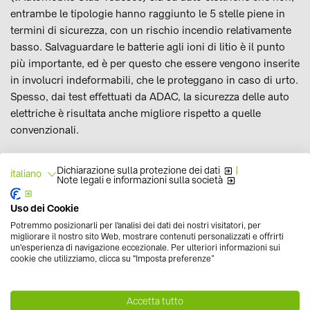
entrambe le tipologie hanno raggiunto le 5 stelle piene in
termini di sicurezza, con un rischio incendio relativamente
basso. Salvaguardare le batterie agli ioni di litio è il punto
più importante, ed è per questo che essere vengono inserite
in involucri indeformabili, che le proteggano in caso di urto.
Spesso, dai test effettuati da ADAC, la sicurezza delle auto
elettriche è risultata anche migliore rispetto a quelle
convenzionali.
4) Le auto elettriche non inquinano
Dichiarazione sulla protezione dei dati
|
italiano
Note legali e informazioni sulla società
meno di quelle a combustione
Uso dei Cookie
In realtà, secondo una
ricerca del Bloomberg NEF
, le
Potremmo posizionarli per l'analisi dei dati dei nostri visitatori, per
emissioni di CO2 dei veicoli elettrici sono state, nel 2018,
migliorare il nostro sito Web, mostrare contenuti personalizzati e offrirti
inferiori del 40% rispetto a quelle a combustione. Il divario
un'esperienza di navigazione eccezionale. Per ulteriori informazioni sui
cookie che utilizziamo, clicca su "Imposta preferenze”
di inquinamento prodotto da vetture tradizionali rispetto a
quelle elettriche, inoltre, è destinato ad aumentare in modo
sempre più netto nei prossimi anni, man mano che i vari
Accetta tutto