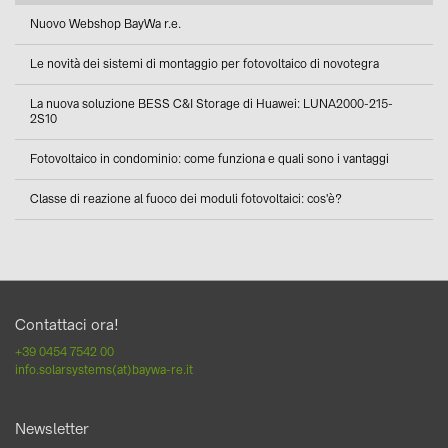
Nuovo Webshop BayWa r.e.
Le novità dei sistemi di montaggio per fotovoltaico di novotegra
La nuova soluzione BESS C&I Storage di Huawei: LUNA2000-215-
2S10
Fotovoltaico in condominio: come funziona e quali sono i vantaggi
Classe di reazione al fuoco dei moduli fotovoltaici: cos'è?
Contattaci ora!
+39 0454 7542 00
info.solarsystems(at)baywa-re.it
Newsletter