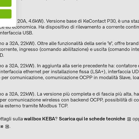
na.
fino a 20A, 4.6kW). Versione base di KeContact P30, è una stazi
ice ed economica. Ha dispositivo di rilevamento a corrente contin
interfaccia USB.
ino a 32A, 22kW). Oltre alle funzionalità della serie "e", offre bran
orrente, ingresso (comando abilitazione) e uscita (comando inte
D.
ino a 32A, 22kW). In aggiunta alla serie precedente ha: contatore 
 interfaccia ethernet per installazione fissa (LSA+), interfaccia
e per comunicazione, comunicazione OCPP in modalità Slave, l
ino a 32A, 22kW). La versione più completa e di fascia più alta, ha 
 per comunicazione wireless con backend OCPP, possibilità di 
gia esterno tramite Modbus TCP.
tagli sulla
wallbox KEBA
?
Scarica qui le schede tecniche
op
te
.