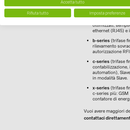
Accetta tutto
caratteristiche di ognu
Rifiuta tutto
Imposta preferenze
e-series
(monofase 
ottimizzati, sempl
ethernet (RJ45) e 
b-series
(trifase f
rilevamento sovrac
autorizzazione RFI
c-series
(trifase f
contabilizzazione,
automation), Slav
in modalità Slave.
x-series
(trifase f
c-series più: GSM
contatore di ener
Vuoi avere maggiori det
contattaci direttamen