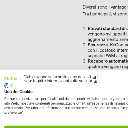
Diversi sono i vantaggi
Tra i principali, vi sono
Elevati standard di 
vengono sviluppati 
aggiornamento avvie
Sicurezza.
KeContact
con il costoso interr
segnale PWM al ragg
Recupero automati
qualora vengano rispe
ambienti di ricarica)
Dichiarazione sulla protezione dei dati
|
rilevamento di un gu
italiano
Note legali e informazioni sulla società
Semplicità di instal
così i costi per tale
Uso dei Cookie
un simulatore di veic
Potremmo posizionarli per l'analisi dei dati dei nostri visitatori, per migliorare i
sito Web, mostrare contenuti personalizzati e offrirti un'esperienza di navigazi
KEBA KeContact
eccezionale. Per ulteriori informazioni sui cookie che utilizziamo, clicca su "Im
preferenze”
La wallbox KeContact P
specifiche. Ogni serie 