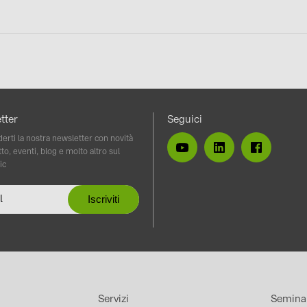
vidi
tter
Seguici
erti la nostra newsletter con novità
to, eventi, blog e molto altro sul
ic
Servizi
Semina