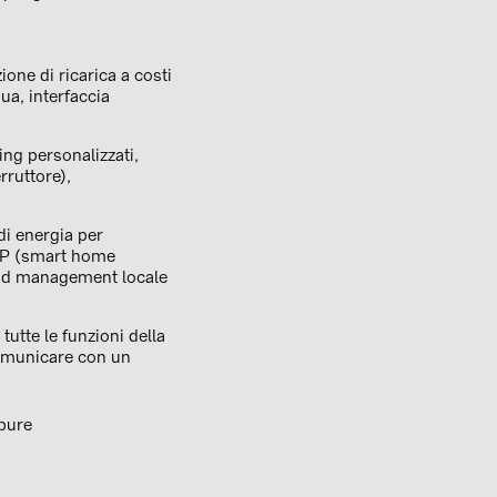
one di ricarica a costi
ua, interfaccia
ding personalizzati,
rruttore),
di energia per
 UDP (smart home
oad management locale
tutte le funzioni della
comunicare con un
pure