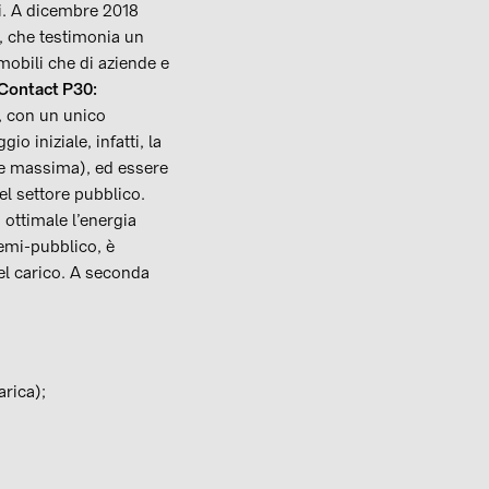
ci. A dicembre 2018
 che testimonia un
mobili che di aziende e
ontact P30:
, con un unico
io iniziale, infatti, la
te massima), ed essere
el settore pubblico.
 ottimale l’energia
semi-pubblico, è
el carico. A seconda
arica);