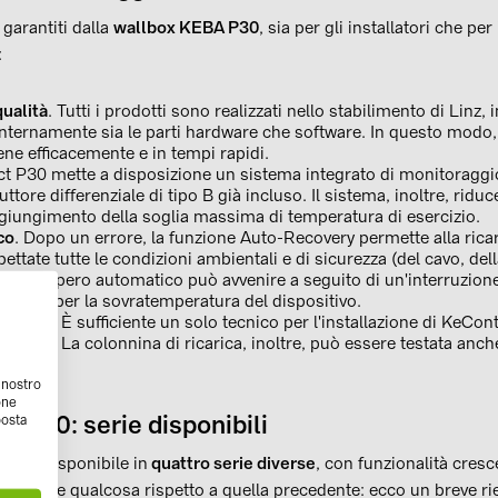
 garantiti dalla
wallbox KEBA P30
, sia per gli installatori che per
:
qualità
. Tutti i prodotti sono realizzati nello stabilimento di Linz, 
internamente sia le parti hardware che software. In questo modo,
ne efficacemente e in tempi rapidi.
 P30 mette a disposizione un sistema integrato di monitoraggio
uttore differenziale di tipo B già incluso. Il sistema, inoltre, riduc
iungimento della soglia massima di temperatura di esercizio.
co
. Dopo un errore, la funzione Auto-Recovery permette alla rica
ttate tutte le condizioni ambientali e di sicurezza (del cavo, della
. Il recupero automatico può avvenire a seguito di un'interruzione 
asto o per la sovratemperatura del dispositivo.
lazione
. È sufficiente un solo tecnico per l'installazione di KeCo
 servizio. La colonnina di ricarica, inoltre, può essere testata anc
oli.
l nostro
one
 P30: serie disponibili
posta
30 è disponibile in
quattro serie diverse
, con funzionalità cresce
aggiunge qualcosa rispetto a quella precedente: ecco un breve ri