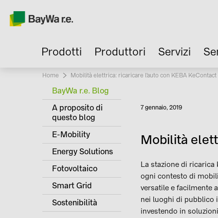
Prodotti
Produttori
Servizi
Se
Home
Current:
Mobilità elettrica: ricaricare l'auto con KEBA KeContac
BayWa r.e. Blog
A proposito di
Pubblicato
7 gennaio, 2019
questo blog
E-Mobility
Mobilità elet
Energy Solutions
La stazione di ricaric
Fotovoltaico
ogni contesto di mobili
Smart Grid
versatile e facilmente a
nei luoghi di pubblico 
Sostenibilità
investendo in soluzion