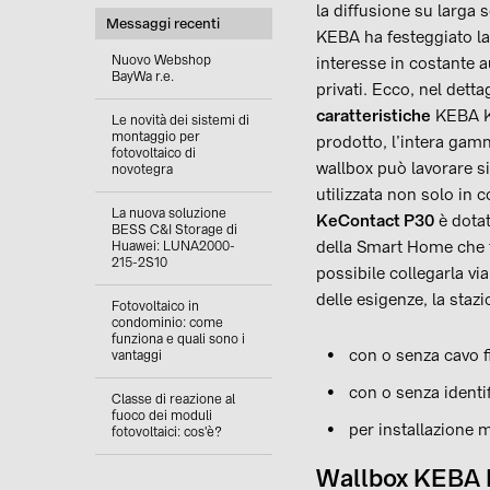
la diffusione su larga 
Messaggi recenti
KEBA ha festeggiato la
Nuovo Webshop
interesse in costante a
BayWa r.e.
privati. Ecco, nel dett
caratteristiche
KEBA K
Le novità dei sistemi di
montaggio per
prodotto, l’intera gamma 
fotovoltaico di
wallbox può lavorare s
novotegra
utilizzata non solo in 
La nuova soluzione
KeContact P30
è dotat
BESS C&I Storage di
della Smart Home che tr
Huawei: LUNA2000-
215-2S10
possibile collegarla vi
delle esigenze, la stazi
Fotovoltaico in
condominio: come
funziona e quali sono i
con o senza cavo fi
vantaggi
con o senza identif
Classe di reazione al
fuoco dei moduli
per installazione m
fotovoltaici: cos'è?
Wallbox KEBA 