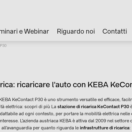
minari e Webinar
Riguardo noi
Contatti
t P30
trica: ricaricare l'auto con KEBA KeC
a KEBA KeContact P30 è uno strumento versatile ed efficace, facil
tà elettrica: scopri di più La
stazione di ricarica KeContact P30
è
dattabile ad ogni contesto, per portare la mobilità elettrica nelle
interesse. L'azienda austriaca KEBA è attiva dal 2009 nel settore de
i all'avanguardia per quanto riguarda le
infrastrutture di ricarica
: