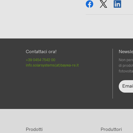
condividi
tweet
condi
Contattaci ora!
Newsle
+39 0454 7542 00
Non perd
info.solarsystems(at)baywa-re.it
di prodot
fotovolta
Prodotti
Produttori