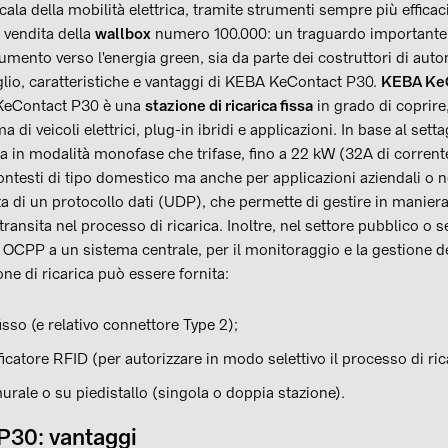
scala della mobilità elettrica, tramite strumenti sempre più effica
 vendita della
wallbox
numero 100.000: un traguardo importante,
umento verso l'energia green, sia da parte dei costruttori di auto
aglio, caratteristiche e vantaggi di KEBA KeContact P30.
KEBA KeC
eContact P30 è una
stazione di ricarica fissa
in grado di coprire
di veicoli elettrici, plug-in ibridi e applicazioni. In base al settagg
ia in modalità monofase che trifase, fino a 22 kW (32A di corren
contesti di tipo domestico ma anche per applicazioni aziendali o n
a di un protocollo dati (UDP), che permette di gestire in maniera
ansita nel processo di ricarica. Inoltre, nel settore pubblico o 
a OCPP a un sistema centrale, per il monitoraggio e la gestione d
one di ricarica può essere fornita:
sso (e relativo connettore Type 2);
icatore RFID (per autorizzare in modo selettivo il processo di ric
urale o su piedistallo (singola o doppia stazione).
P30: vantaggi