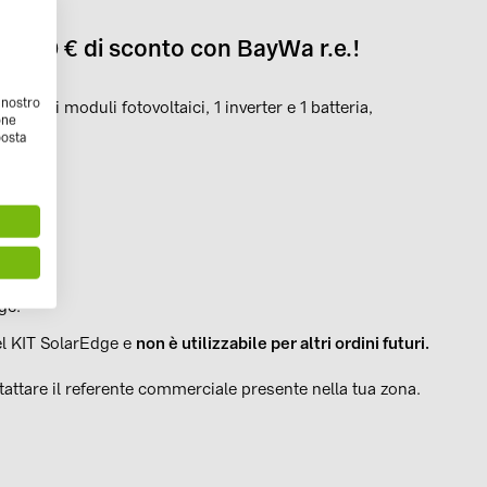
ito 500 € di sconto con BayWa r.e.!
l nostro
W di moduli fotovoltaici, 1 inverter e 1 batteria,
one
ine
!
posta
ge.
del KIT SolarEdge e
non è utilizzabile per altri ordini futuri.
tattare il referente commerciale presente nella tua zona.