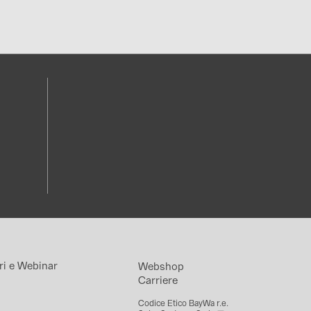
ri e Webinar
Webshop
Carriere
Codice Etico BayWa r.e.