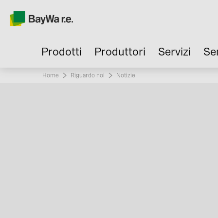
Prodotti
Produttori
Servizi
Se
Home
Riguardo noi
Current:
Notizie