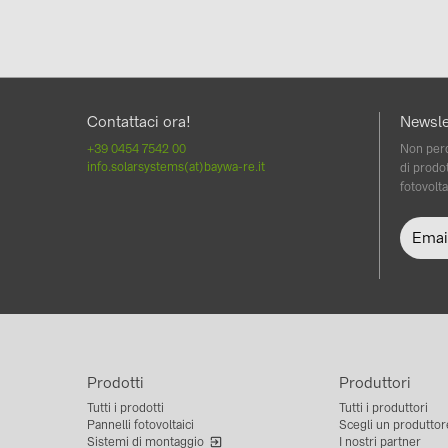
Contattaci ora!
Newsle
+39 0454 7542 00
Non perd
info.solarsystems(at)baywa-re.it
di prodot
fotovolta
Prodotti
Produttori
Tutti i prodotti
Tutti i produttori
Pannelli fotovoltaici
Scegli un produttor
Sistemi di montaggio
I nostri partner