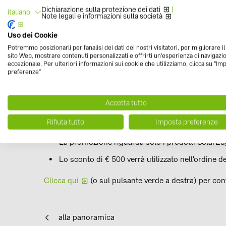
Dichiarazione sulla protezione dei dati
|
italiano
Note legali e informazioni sulla società
Ordina il Kit SolarEdge e ricevi sub
Uso dei Cookie
Potremmo posizionarli per l'analisi dei dati dei nostri visitatori, per migliorare i
Acquistando il
KIT SolarEdge
composto da: almeno 3k
sito Web, mostrare contenuti personalizzati e offrirti un'esperienza di navigazi
riceverai uno sconto immediato di
€ 500 sul tuo ord
eccezionale. Per ulteriori informazioni sui cookie che utilizziamo, clicca su "Im
preferenze”
La promozione è
valida fino ad esaurimento scorte.
Accetta tutto
Nota bene:
Rifiuta tutto
Imposta preferenze
La promozione riguarda solo i prodotti SolarEd
Lo sconto di € 500 verrà utilizzato nell'ordine 
Clicca qui
(o sul pulsante verde a destra) per con
alla panoramica