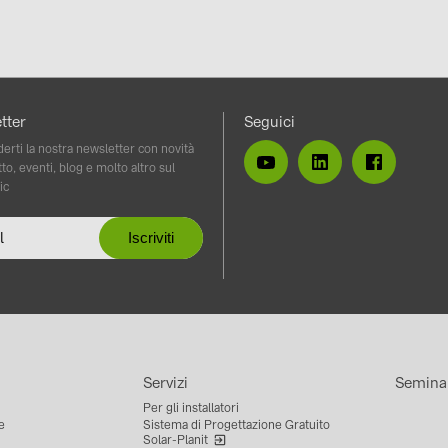
tter
Seguici
erti la nostra newsletter con novità
to, eventi, blog e molto altro sul
ic
Servizi
Semina
Per gli installatori
e
Sistema di Progettazione Gratuito
Solar-Planit