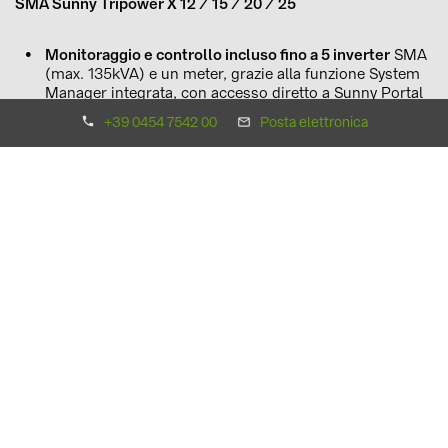
SMA Sunny Tripower X 12 / 15 / 20 / 25
Monitoraggio e controllo incluso fino a 5 inverter
SMA
(max. 135kVA) e un meter, grazie alla funzione System
Manager integrata, con accesso diretto a Sunny Portal
powered by ennexOS
+39 0454 7542 00
Posta elettronica
SMA Dynamic Power Control
per una regolazione
dinamica della potenza attiva e reattiva
Protezione contro le sovratensioni
in CC
3 inseguitori
MPP
Alta corrente di ingresso
per moduli fotovoltaici a
elevate prestazioni
Possibilità di espansione
a future funzioni
di gestione
dell’energia grazie al design modulare
Clicca qui
per visitare la pagina dedicata alle soluzioni