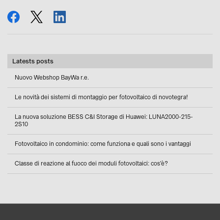
share
tweet
share
Latests posts
Nuovo Webshop BayWa r.e.
Le novità dei sistemi di montaggio per fotovoltaico di novotegra!
La nuova soluzione BESS C&I Storage di Huawei: LUNA2000-215-
2S10
Fotovoltaico in condominio: come funziona e quali sono i vantaggi
Classe di reazione al fuoco dei moduli fotovoltaici: cos'è?