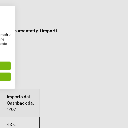
odotti e aumentati gli importi.
l nostro
one
posta
Importo del
Cashback dal
1/07
43 €