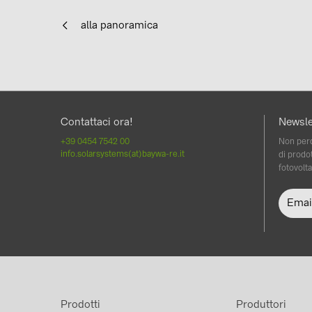
alla panoramica
Contattaci ora!
Newsle
+39 0454 7542 00
Non perd
info.solarsystems(at)baywa-re.it
di prodot
fotovolta
Prodotti
Produttori