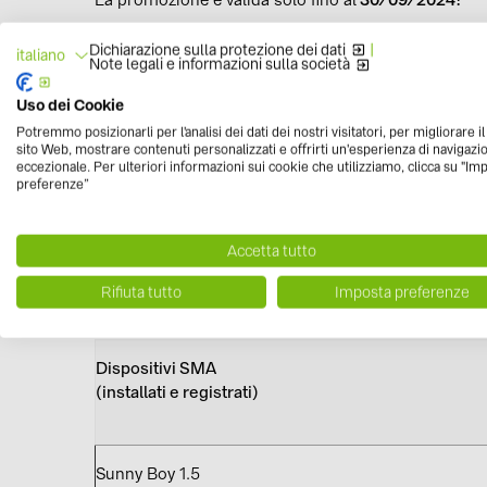
La promozione è valida solo fino al
30/09/2024!
Dichiarazione sulla protezione dei dati
|
italiano
Note legali e informazioni sulla società
Uso dei Cookie
A partire dal 1 luglio sono stati aggiunti ulteriori pr
Potremmo posizionarli per l'analisi dei dati dei nostri visitatori, per migliorare i
sito Web, mostrare contenuti personalizzati e offrirti un'esperienza di navigazi
eccezionale. Per ulteriori informazioni sui cookie che utilizziamo, clicca su "Im
preferenze”
Di seguito tutti i prodotti inclusi nella promozione:
Accetta tutto
Rifiuta tutto
Imposta preferenze
Dispositivi SMA
(installati e registrati)
Sunny Boy 1.5