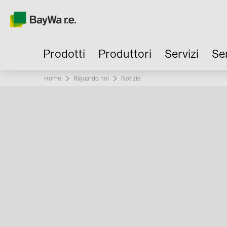
Prodotti
Produttori
Servizi
Se
Home
Riguardo noi
Current:
Notizie