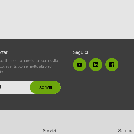
tter
Seguici
erti la nostra newsletter con novità
to, eventi, blog e molto altro sul
ic
Servizi
Semina