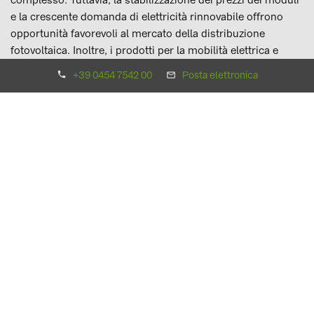
complesso. Tuttavia, la stabilizzazione dei prezzi dei moduli
e la crescente domanda di elettricità rinnovabile offrono
opportunità favorevoli al mercato della distribuzione
fotovoltaica. Inoltre, i prodotti per la mobilità elettrica e
l'accumulo, e la relativa richiesta di maggiore
+39 0454 7542 00
Posta elettronica
autosufficienza, stanno diventando sempre più importanti,
soprattutto nei
segmenti commerciali.
In tale contesto di consolidamento, quest'anno BayWa r.e.
Solar Trade si concentrerà soprattutto sulla digitalizzazione.
La digitalizzazione come obiettivo
principale
BayWa r.e. Solar Trade è impegnata a creare le migliori
esperienze digitali per i suoi clienti. Sono già state
implementate configurazioni di sistema complete tramite lo