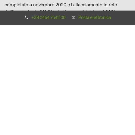
completato a novembre 2020 e l’allacciamento in rete
dell’impianto da 30MWp è atteso per l’inizio del 2021.
+39 0454 7542 00
Posta elettronica
Il progetto del nuovo impianto Greenberry dovrebbe coprire
altri 35 dei 90 ettari disponibili.
Previo ottenimento delle necessarie autorizzazioni
amministrative, i 70 dei 90 ettari del sito, verranno destinati
all'ambito della transizione energetica poiché non sono
idonei all'uso agricolo in quanto il suolo è stato interessato
da quasi un secolo di attività militari.
L’elettricità prodotta dal parco solare Greenberry sarà
sufficiente a fornire energia elettrica a circa 8.800
abitazioni.
BayWa r.e. ha una comprovata esperienza nella