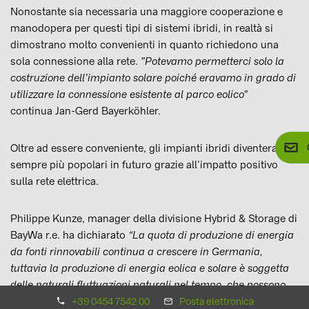
Nonostante sia necessaria una maggiore cooperazione e
manodopera per questi tipi di sistemi ibridi, in realtà si
dimostrano molto convenienti in quanto richiedono una
sola connessione alla rete.
"Potevamo permetterci solo la
costruzione dell’impianto solare poiché eravamo in grado di
utilizzare la connessione esistente al parco eolico"
continua Jan-Gerd Bayerköhler.
Oltre ad essere conveniente, gli impianti ibridi diventeranno
sempre più popolari in futuro grazie all’impatto positivo
sulla rete elettrica.
Philippe Kunze, manager della divisione Hybrid & Storage di
BayWa r.e. ha dichiarato
“La quota di produzione di energia
da fonti rinnovabili continua a crescere in Germania,
tuttavia la produzione di energia eolica e solare è soggetta
delle naturali fluttuazioni naturali nel tempo, che possono
portare alla congestione della capacità di rete. Un’analisi
+39 0454 7542 00
Posta elettronica