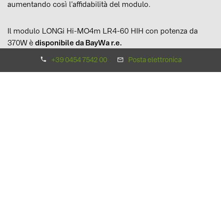
aumentando così l’affidabilità del modulo.
Il modulo LONGi Hi-MO4m LR4-60 HIH con potenza da
370W è
disponibile da BayWa r.e.
Clicca qui
per accedere alla pagina prodotto. Se sei
+39 0454 7542 00
Posta elettronica
interessato a ricevere un preventivo,
contatta il nostro Team
di Commerciali. Ti invieremo
una quotazione quanto prima!
Informazioni sul produttore:
LONGi Solar, con sede a Xi'an, Cina, è
il più grande
produttore di wafer
di silicio monocristallino al mondo.
Da quasi 20 anni, LONGi Solar incentra il suo business nella
produzione di celle monocristalline ad alta efficienza e si
propone anche come produttore di moduli FV ad alta
efficienza, grazie a costanti investimenti in R&D e sfruttando