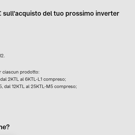
 sull’acquisto del tuo prossimo inverter
M2.
er ciascun prodotto:
1, dal 2KTL al 6KTL-L1 compreso;
r M5, dal 12KTL al 25KTL-M5 compreso;
one?