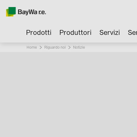
Prodotti
Produttori
Servizi
Se
Home
Riguardo noi
Current:
Notizie