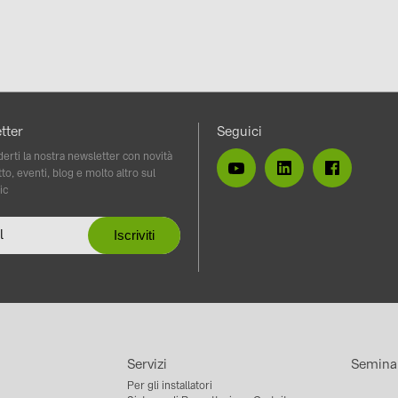
tter
Seguici
erti la nostra newsletter con novità
to, eventi, blog e molto altro sul
ic
Servizi
Semina
Per gli installatori