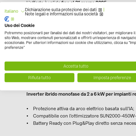
L’offerta è valida
fino al 31 marzo 2025.
Dichiarazione sulla protezione dei dati
|
italiano
Note legali e informazioni sulla società
Uso dei Cookie
Potremmo posizionarli per l'analisi dei dati dei nostri visitatori, per migliorare i
Cosa aspetti? Contatta il team BayWa r.e. per avere 
sito Web, mostrare contenuti personalizzati e offrirti un'esperienza di navigazi
occasione >
Il Team di esperti BayWa r.e. per il fotov
eccezionale. Per ulteriori informazioni sui cookie che utilizziamo, clicca su "Im
preferenze”
Accetta tutto
Dettagli dei prodotti:
Rifiuta tutto
Imposta preferenze
Huawei SUN2000-2/3/3.68/4/4.6/5/6KTL-L1
Inverter ibrido monofase da 2 a 6 kW per impianti r
• Protezione attiva da arco elettrico basata sull'IA;
• Compatibile con l'ottimizzatore SUN2000-450W-P 
• Battery Ready con Plug&Play diretto senza necessi