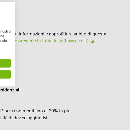
l nostro
maggiori informazioni e approfittare subito di questa
one
oltaico è presente in tutta Italia (baywa-re.it)
posta
esidenziali
per rendimenti fino al 30% in più;
tà di device aggiuntivi;