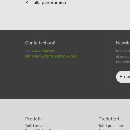
alla panoramica
Contattaci ora!
Newsle
+39 0454 7542 00
Non perd
info.solarsystems(at)baywa-re.it
di prodot
fotovolta
Prodotti
Produttori
Tutti i prodotti
Tutti i produttori