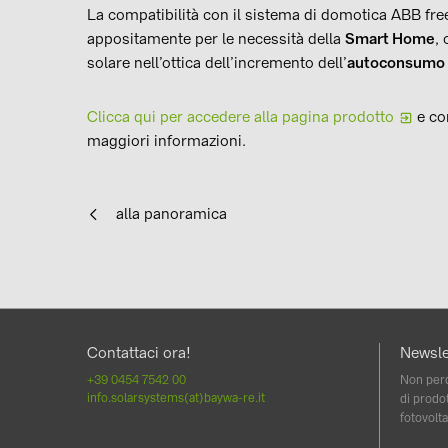
La compatibilità con il sistema di domotica ABB f
appositamente per le necessità della
Smart Home
,
solare nell’ottica dell’incremento dell’
autoconsumo
Clicca qui per accedere alla pagina prodotto
e co
maggiori informazioni.
alla panoramica
Contattaci ora!
Newsle
+39 0454 7542 00
Non perd
info.solarsystems(at)baywa-re.it
di prodot
fotovolta