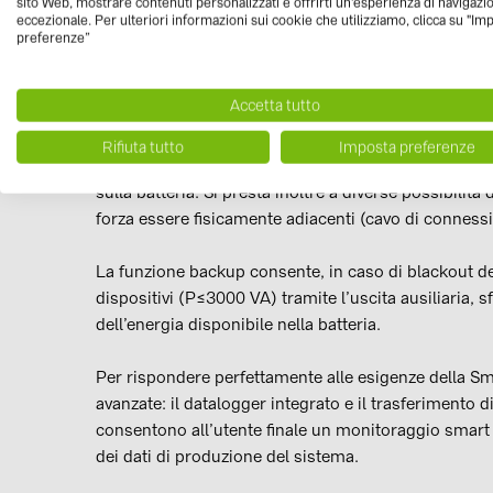
sito Web, mostrare contenuti personalizzati e offrirti un'esperienza di navigazi
La soluzione di ABB per l’accumulo può essere instal
eccezionale. Per ulteriori informazioni sui cookie che utilizziamo, clicca su "Im
adattandosi quindi perfettamente sia agli impianti nuo
preferenze”
dotati di un inverter fotovoltaico standard (sistema
come gestore della batteria, lasciando aperta l’oppo
Accetta tutto
l’inverter FV presente sia giunto a “fine vita” e la 
Rifiuta tutto
Imposta preferenze
L’
installazione del sistema è facile e veloce
grazie a
sulla batteria. Si presta inoltre a diverse possibilit
forza essere fisicamente adiacenti (cavo di conness
La funzione backup consente, in caso di blackout del
dispositivi (P≤3000 VA) tramite l’uscita ausiliaria, sf
dell’energia disponibile nella batteria.
Per rispondere perfettamente alle esigenze della S
avanzate: il datalogger integrato e il trasferimento d
consentono all’utente finale un monitoraggio smart
dei dati di produzione del sistema.