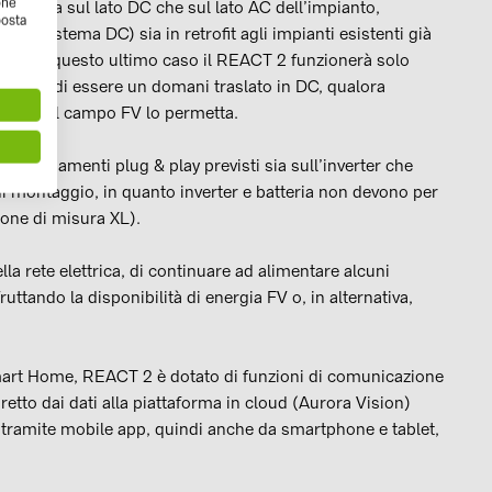
one
lata sia sul lato DC che sul lato AC dell’impianto,
posta
vi (sistema DC) sia in retrofit agli impianti esistenti già
 AC): in questo ultimo caso il REACT 2 funzionerà solo
rtunità di essere un domani traslato in DC, qualora
potenza del campo FV lo permetta.
i collegamenti plug & play previsti sia sull’inverter che
à di montaggio, in quanto inverter e batteria non devono per
ione di misura XL).
la rete elettrica, di continuare ad alimentare alcuni
ruttando la disponibilità di energia FV o, in alternativa,
mart Home, REACT 2 è dotato di funzioni di comunicazione
iretto dai dati alla piattaforma in cloud (Aurora Vision)
 tramite mobile app, quindi anche da smartphone e tablet,