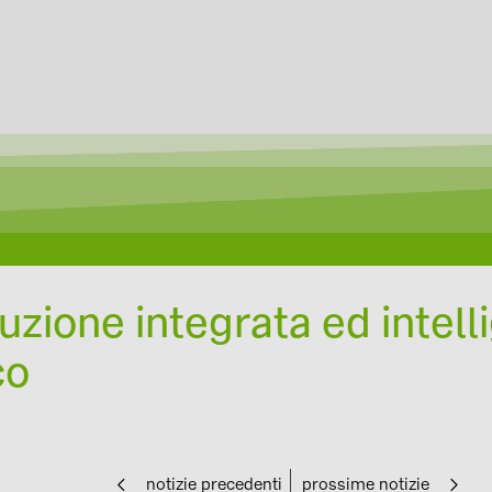
zione integrata ed intell
co
notizie precedenti
prossime notizie