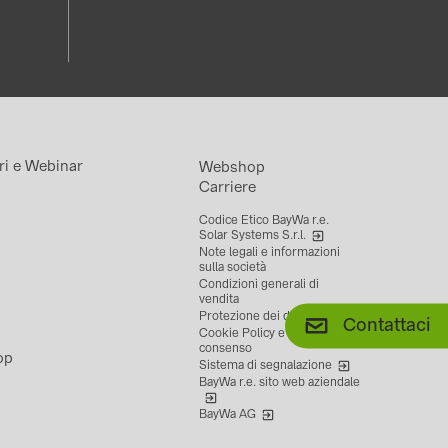
ri e Webinar
Webshop
Carriere
Codice Etico BayWa r.e.
Solar Systems S.r.l.
Note legali e informazioni
sulla società
Condizioni generali di
vendita
Protezione dei dati
Contattaci
Cookie Policy e revoca del
consenso
op
Sistema di segnalazione
BayWa r.e. sito web aziendale
BayWa AG