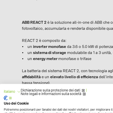
ABB REACT 2
è la soluzione all-in-one di ABB che c
fotovoltaico, accumularla e renderla disponibile qu
REACT 2 è composto da:
• un
inverter monofase
da 3.6 o 5.0 kW di potenz
• un
sistema di storage
modulabile da 1 a 3 unità,
• un
energy meter
monofase o trifase
La batteria del sistema REACT 2, con tecnologia agli 
affidabilità
e un
elevato livello di efficienza
dell’inte
bassa tensione).
Dichiarazione sulla protezione dei dati
|
italiano
Note legali e informazioni sulla società
La capacità di accumulo dell’inverter può inoltre 
in maniera flessibile ad eventuali variazioni nel
fabb
Uso dei Cookie
Potremmo posizionarli per l'analisi dei dati dei nostri visitatori, per migliorare i