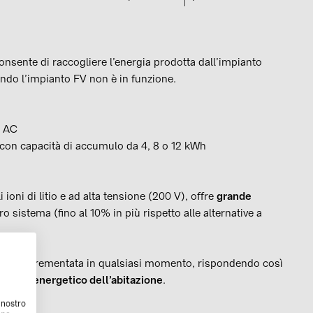
onsente di raccogliere l’energia prodotta dall’impianto
ando l’impianto FV non è in funzione.
a AC
 con capacità di accumulo da 4, 8 o 12 kWh
ioni di litio e ad alta tensione (200 V), offre
grande
ro sistema (fino al 10% in più rispetto alle alternative a
essere incrementata in qualsiasi momento, rispondendo così
isogno energetico dell’abitazione
.
l nostro