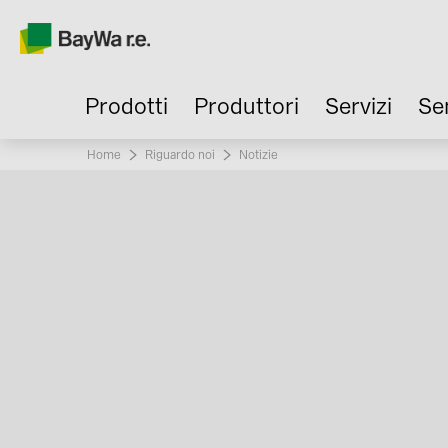
Prodotti
Produttori
Servizi
Se
Home
Riguardo noi
Current:
Notizie