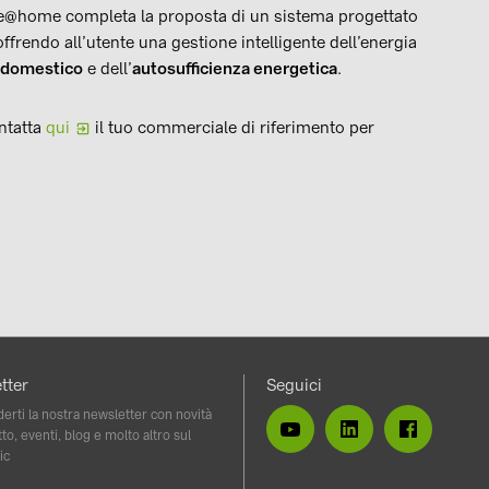
ree@home completa la proposta di un sistema progettato
 offrendo all’utente una gestione intelligente dell’energia
 domestico
e dell’
autosufficienza energetica
.
ntatta
qui
il tuo commerciale di riferimento per
tter
Seguici
erti la nostra newsletter con novità
to, eventi, blog e molto altro sul
ic